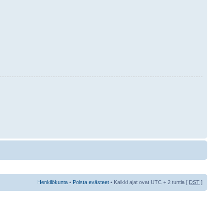
Henkilökunta
•
Poista evästeet
• Kaikki ajat ovat UTC + 2 tuntia [
DST
]