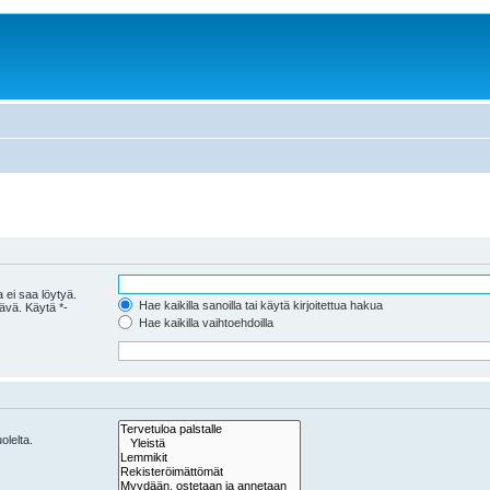
 ei saa löytyä.
Hae kaikilla sanoilla tai käytä kirjoitettua hakua
tävä. Käytä *-
Hae kaikilla vaihtoehdoilla
olelta.