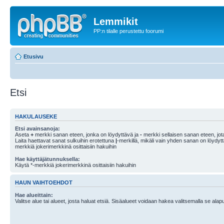
Lemmikit
PP:n tilalle perustettu foorumi
Etusivu
Etsi
HAKULAUSEKE
Etsi avainsanoja:
Aseta
+
merkki sanan eteen, jonka on löydyttävä ja
-
merkki sellaisen sanan eteen, jota
Laita haettavat sanat sulkuihin erotettuna
|
-merkillä, mikäli vain yhden sanan on löydyt
merkkiä jokerimerkkinä osittaisiin hakuihin
Hae käyttäjätunnuksella:
Käytä *-merkkiä jokerimerkkinä osittaisiin hakuihin
HAUN VAIHTOEHDOT
Hae alueittain:
Valitse alue tai alueet, josta haluat etsiä. Sisäalueet voidaan hakea valitsemalla se alapu