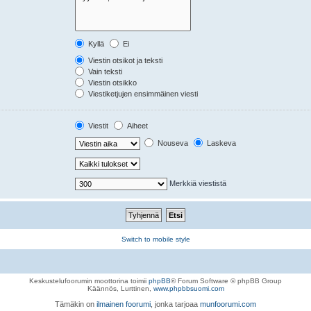
Kyllä
Ei
Viestin otsikot ja teksti
Vain teksti
Viestin otsikko
Viestiketjujen ensimmäinen viesti
Viestit
Aiheet
Nouseva
Laskeva
Merkkiä viestistä
Switch to mobile style
Keskustelufoorumin moottorina toimii
phpBB
® Forum Software © phpBB Group
Käännös, Lurttinen,
www.phpbbsuomi.com
Tämäkin on
ilmainen foorumi
, jonka tarjoaa
munfoorumi.com