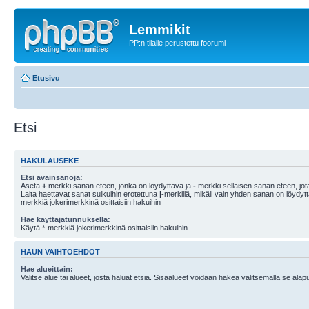
Lemmikit
PP:n tilalle perustettu foorumi
Etusivu
Etsi
HAKULAUSEKE
Etsi avainsanoja:
Aseta
+
merkki sanan eteen, jonka on löydyttävä ja
-
merkki sellaisen sanan eteen, jota
Laita haettavat sanat sulkuihin erotettuna
|
-merkillä, mikäli vain yhden sanan on löydyt
merkkiä jokerimerkkinä osittaisiin hakuihin
Hae käyttäjätunnuksella:
Käytä *-merkkiä jokerimerkkinä osittaisiin hakuihin
HAUN VAIHTOEHDOT
Hae alueittain:
Valitse alue tai alueet, josta haluat etsiä. Sisäalueet voidaan hakea valitsemalla se alapu