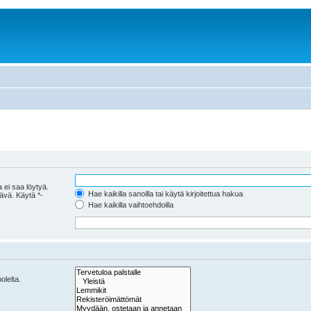
 ei saa löytyä.
Hae kaikilla sanoilla tai käytä kirjoitettua hakua
tävä. Käytä *-
Hae kaikilla vaihtoehdoilla
olelta.