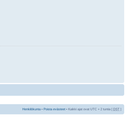
Henkilökunta
•
Poista evästeet
• Kaikki ajat ovat UTC + 2 tuntia [
DST
]