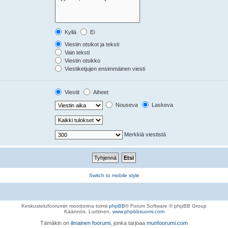
Kyllä
Ei
Viestin otsikot ja teksti
Vain teksti
Viestin otsikko
Viestiketjujen ensimmäinen viesti
Viestit
Aiheet
Nouseva
Laskeva
Merkkiä viestistä
Switch to mobile style
Keskustelufoorumin moottorina toimii
phpBB
® Forum Software © phpBB Group
Käännös, Lurttinen,
www.phpbbsuomi.com
Tämäkin on
ilmainen foorumi
, jonka tarjoaa
munfoorumi.com