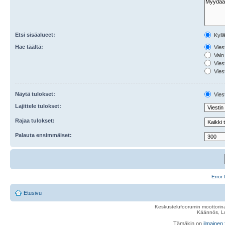
Etsi sisäalueet:
Kyll
Hae täältä:
Viest
Vain 
Viest
Viest
Näytä tulokset:
Viest
Lajittele tulokset:
Rajaa tulokset:
Palauta ensimmäiset:
Error 
Etusivu
Keskustelufoorumin moottorina
Käännös, Lu
Tämäkin on
ilmainen