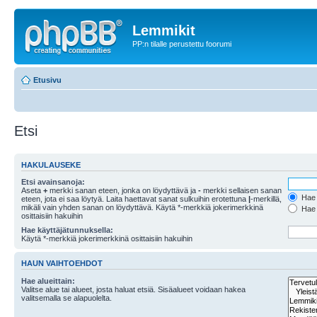
Lemmikit
PP:n tilalle perustettu foorumi
Etusivu
Etsi
HAKULAUSEKE
Etsi avainsanoja:
Aseta
+
merkki sanan eteen, jonka on löydyttävä ja
-
merkki sellaisen sanan
Hae k
eteen, jota ei saa löytyä. Laita haettavat sanat sulkuihin erotettuna
|
-merkillä,
mikäli vain yhden sanan on löydyttävä. Käytä *-merkkiä jokerimerkkinä
Hae k
osittaisiin hakuihin
Hae käyttäjätunnuksella:
Käytä *-merkkiä jokerimerkkinä osittaisiin hakuihin
HAUN VAIHTOEHDOT
Hae alueittain:
Valitse alue tai alueet, josta haluat etsiä. Sisäalueet voidaan hakea
valitsemalla se alapuolelta.