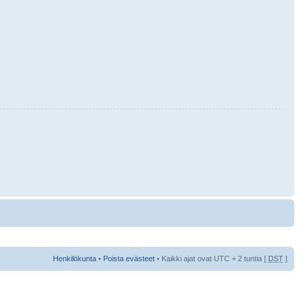
Henkilökunta
•
Poista evästeet
• Kaikki ajat ovat UTC + 2 tuntia [
DST
]