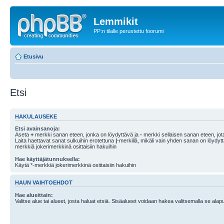
Lemmikit
PP:n tilalle perustettu foorumi
Etusivu
Etsi
HAKULAUSEKE
Etsi avainsanoja:
Aseta
+
merkki sanan eteen, jonka on löydyttävä ja
-
merkki sellaisen sanan eteen, jota
Laita haettavat sanat sulkuihin erotettuna
|
-merkillä, mikäli vain yhden sanan on löydyt
merkkiä jokerimerkkinä osittaisiin hakuihin
Hae käyttäjätunnuksella:
Käytä *-merkkiä jokerimerkkinä osittaisiin hakuihin
HAUN VAIHTOEHDOT
Hae alueittain:
Valitse alue tai alueet, josta haluat etsiä. Sisäalueet voidaan hakea valitsemalla se alapu