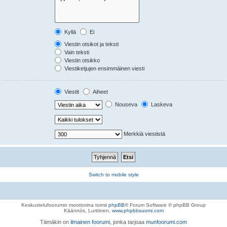
Kyllä
Ei
Viestin otsikot ja teksti
Vain teksti
Viestin otsikko
Viestiketjujen ensimmäinen viesti
Viestit
Aiheet
Nouseva
Laskeva
Merkkiä viestistä
Switch to mobile style
Keskustelufoorumin moottorina toimii
phpBB
® Forum Software © phpBB Group
Käännös, Lurttinen,
www.phpbbsuomi.com
Tämäkin on
ilmainen foorumi
, jonka tarjoaa
munfoorumi.com