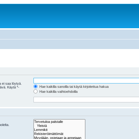
 ei saa löytyä.
Hae kaikilla sanoilla tai käytä kirjoitettua hakua
tävä. Käytä *-
Hae kaikilla vaihtoehdoilla
olelta.