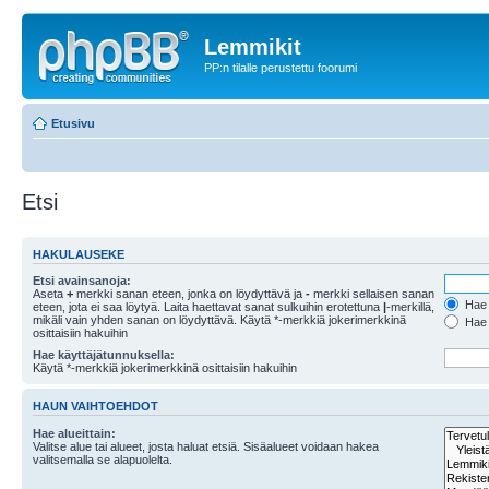
Lemmikit
PP:n tilalle perustettu foorumi
Etusivu
Etsi
HAKULAUSEKE
Etsi avainsanoja:
Aseta
+
merkki sanan eteen, jonka on löydyttävä ja
-
merkki sellaisen sanan
Hae k
eteen, jota ei saa löytyä. Laita haettavat sanat sulkuihin erotettuna
|
-merkillä,
mikäli vain yhden sanan on löydyttävä. Käytä *-merkkiä jokerimerkkinä
Hae k
osittaisiin hakuihin
Hae käyttäjätunnuksella:
Käytä *-merkkiä jokerimerkkinä osittaisiin hakuihin
HAUN VAIHTOEHDOT
Hae alueittain:
Valitse alue tai alueet, josta haluat etsiä. Sisäalueet voidaan hakea
valitsemalla se alapuolelta.