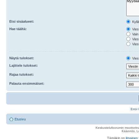
Etsi sisäalueet:
Kyll
Hae täältä:
Viest
Vain 
Viest
Viest
Näytä tulokset:
Viest
Lajittele tulokset:
Rajaa tulokset:
Palauta ensimmäiset:
Error 
Etusivu
Keskustelufoorumin moottorina
Käännös, Lu
Tämäkin on
ilmainen