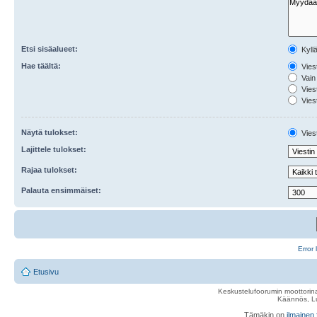
Etsi sisäalueet:
Kyll
Hae täältä:
Viest
Vain 
Viest
Viest
Näytä tulokset:
Viest
Lajittele tulokset:
Rajaa tulokset:
Palauta ensimmäiset:
Error 
Etusivu
Keskustelufoorumin moottorina
Käännös, Lu
Tämäkin on
ilmainen