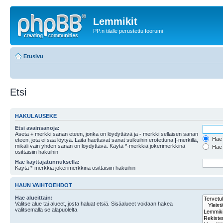
Lemmikit
PP:n tilalle perustettu foorumi
Etusivu
Etsi
HAKULAUSEKE
Etsi avainsanoja:
Aseta
+
merkki sanan eteen, jonka on löydyttävä ja
-
merkki sellaisen sanan
Hae k
eteen, jota ei saa löytyä. Laita haettavat sanat sulkuihin erotettuna
|
-merkillä,
mikäli vain yhden sanan on löydyttävä. Käytä *-merkkiä jokerimerkkinä
Hae k
osittaisiin hakuihin
Hae käyttäjätunnuksella:
Käytä *-merkkiä jokerimerkkinä osittaisiin hakuihin
HAUN VAIHTOEHDOT
Hae alueittain:
Valitse alue tai alueet, josta haluat etsiä. Sisäalueet voidaan hakea
valitsemalla se alapuolelta.