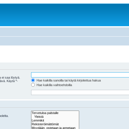
 ei saa löytyä.
Hae kaikilla sanoilla tai käytä kirjoitettua hakua
tävä. Käytä *-
Hae kaikilla vaihtoehdoilla
olelta.