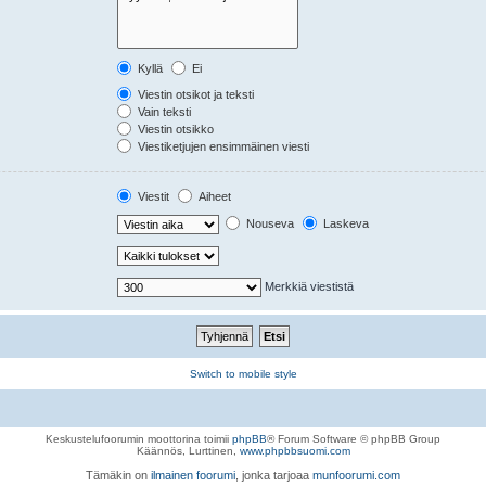
Kyllä
Ei
Viestin otsikot ja teksti
Vain teksti
Viestin otsikko
Viestiketjujen ensimmäinen viesti
Viestit
Aiheet
Nouseva
Laskeva
Merkkiä viestistä
Switch to mobile style
Keskustelufoorumin moottorina toimii
phpBB
® Forum Software © phpBB Group
Käännös, Lurttinen,
www.phpbbsuomi.com
Tämäkin on
ilmainen foorumi
, jonka tarjoaa
munfoorumi.com