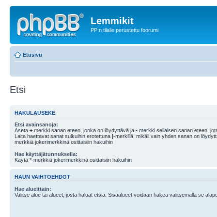
Lemmikit
PP:n tilalle perustettu foorumi
Etusivu
Etsi
HAKULAUSEKE
Etsi avainsanoja:
Aseta
+
merkki sanan eteen, jonka on löydyttävä ja
-
merkki sellaisen sanan eteen, jota
Laita haettavat sanat sulkuihin erotettuna
|
-merkillä, mikäli vain yhden sanan on löydyt
merkkiä jokerimerkkinä osittaisiin hakuihin
Hae käyttäjätunnuksella:
Käytä *-merkkiä jokerimerkkinä osittaisiin hakuihin
HAUN VAIHTOEHDOT
Hae alueittain:
Valitse alue tai alueet, josta haluat etsiä. Sisäalueet voidaan hakea valitsemalla se alapu