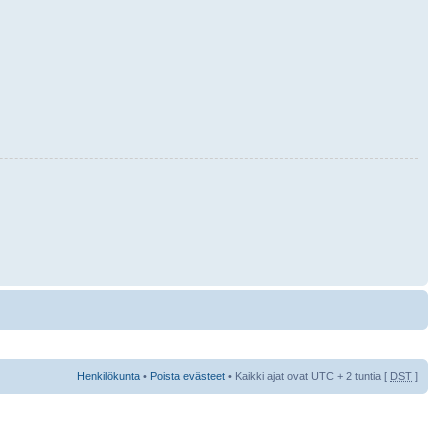
Henkilökunta
•
Poista evästeet
• Kaikki ajat ovat UTC + 2 tuntia [
DST
]