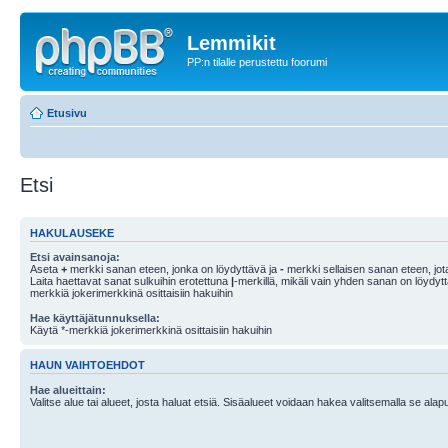
Lemmikit
PP:n tilalle perustettu foorumi
Etusivu
Etsi
HAKULAUSEKE
Etsi avainsanoja:
Aseta
+
merkki sanan eteen, jonka on löydyttävä ja
-
merkki sellaisen sanan eteen, jota
Laita haettavat sanat sulkuihin erotettuna
|
-merkillä, mikäli vain yhden sanan on löydyt
merkkiä jokerimerkkinä osittaisiin hakuihin
Hae käyttäjätunnuksella:
Käytä *-merkkiä jokerimerkkinä osittaisiin hakuihin
HAUN VAIHTOEHDOT
Hae alueittain:
Valitse alue tai alueet, josta haluat etsiä. Sisäalueet voidaan hakea valitsemalla se alapu