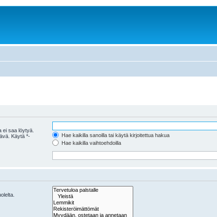
 ei saa löytyä.
Hae kaikilla sanoilla tai käytä kirjoitettua hakua
tävä. Käytä *-
Hae kaikilla vaihtoehdoilla
olelta.