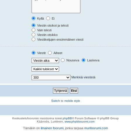
Kyllä
Ei
Viestin otsikot ja teksti
Vain teksti
Viestin otsikko
Viestiketjujen ensimmäinen viesti
Viestit
Aiheet
Nouseva
Laskeva
Merkkiä viestistä
Switch to mobile style
Keskustelufoorumin moottorina toimii
phpBB
® Forum Software © phpBB Group
Käännös, Lurttinen,
www.phpbbsuomi.com
Tämäkin on
ilmainen foorumi
, jonka tarjoaa
munfoorumi.com