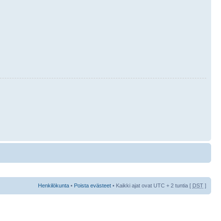
Henkilökunta
•
Poista evästeet
• Kaikki ajat ovat UTC + 2 tuntia [
DST
]