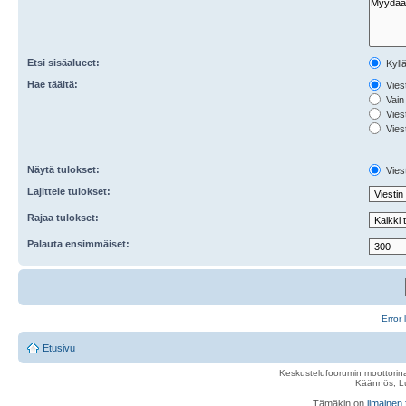
Etsi sisäalueet:
Kyll
Hae täältä:
Viest
Vain 
Viest
Viest
Näytä tulokset:
Viest
Lajittele tulokset:
Rajaa tulokset:
Palauta ensimmäiset:
Error 
Etusivu
Keskustelufoorumin moottorina
Käännös, Lu
Tämäkin on
ilmainen