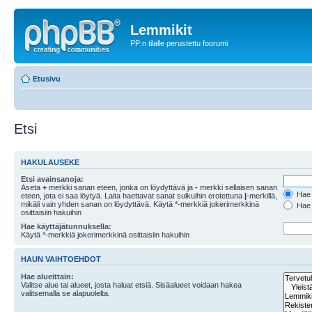
Lemmikit
PP:n tilalle perustettu foorumi
Etusivu
Etsi
HAKULAUSEKE
Etsi avainsanoja:
Aseta
+
merkki sanan eteen, jonka on löydyttävä ja
-
merkki sellaisen sanan
Hae k
eteen, jota ei saa löytyä. Laita haettavat sanat sulkuihin erotettuna
|
-merkillä,
mikäli vain yhden sanan on löydyttävä. Käytä *-merkkiä jokerimerkkinä
Hae k
osittaisiin hakuihin
Hae käyttäjätunnuksella:
Käytä *-merkkiä jokerimerkkinä osittaisiin hakuihin
HAUN VAIHTOEHDOT
Hae alueittain:
Valitse alue tai alueet, josta haluat etsiä. Sisäalueet voidaan hakea
valitsemalla se alapuolelta.