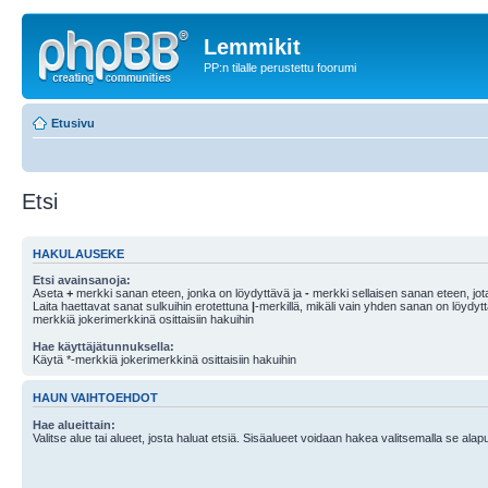
Lemmikit
PP:n tilalle perustettu foorumi
Etusivu
Etsi
HAKULAUSEKE
Etsi avainsanoja:
Aseta
+
merkki sanan eteen, jonka on löydyttävä ja
-
merkki sellaisen sanan eteen, jota
Laita haettavat sanat sulkuihin erotettuna
|
-merkillä, mikäli vain yhden sanan on löydyt
merkkiä jokerimerkkinä osittaisiin hakuihin
Hae käyttäjätunnuksella:
Käytä *-merkkiä jokerimerkkinä osittaisiin hakuihin
HAUN VAIHTOEHDOT
Hae alueittain:
Valitse alue tai alueet, josta haluat etsiä. Sisäalueet voidaan hakea valitsemalla se alapu