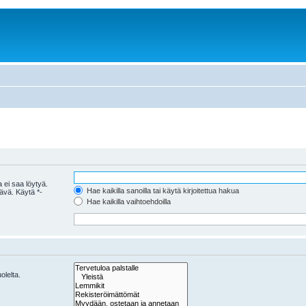
 ei saa löytyä.
Hae kaikilla sanoilla tai käytä kirjoitettua hakua
tävä. Käytä *-
Hae kaikilla vaihtoehdoilla
olelta.