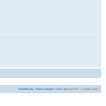
Henkilökunta
•
Poista evästeet
• Kaikki ajat ovat UTC + 2 tuntia [
DST
]