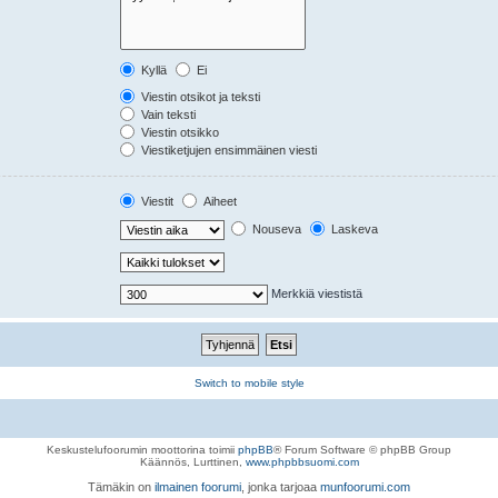
Kyllä
Ei
Viestin otsikot ja teksti
Vain teksti
Viestin otsikko
Viestiketjujen ensimmäinen viesti
Viestit
Aiheet
Nouseva
Laskeva
Merkkiä viestistä
Switch to mobile style
Keskustelufoorumin moottorina toimii
phpBB
® Forum Software © phpBB Group
Käännös, Lurttinen,
www.phpbbsuomi.com
Tämäkin on
ilmainen foorumi
, jonka tarjoaa
munfoorumi.com