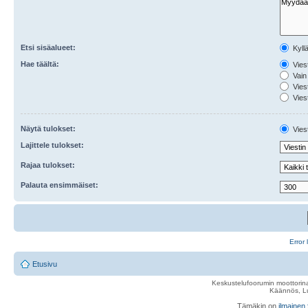
Etsi sisäalueet:
Kyll
Hae täältä:
Viest
Vain 
Viest
Viest
Näytä tulokset:
Viest
Lajittele tulokset:
Rajaa tulokset:
Palauta ensimmäiset:
Error 
Etusivu
Keskustelufoorumin moottorina
Käännös, Lu
Tämäkin on
ilmainen