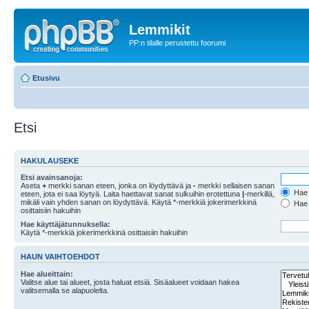
Lemmikit
PP:n tilalle perustettu foorumi
Etusivu
Etsi
HAKULAUSEKE
Etsi avainsanoja:
Aseta
+
merkki sanan eteen, jonka on löydyttävä ja
-
merkki sellaisen sanan
Hae k
eteen, jota ei saa löytyä. Laita haettavat sanat sulkuihin erotettuna
|
-merkillä,
mikäli vain yhden sanan on löydyttävä. Käytä *-merkkiä jokerimerkkinä
Hae k
osittaisiin hakuihin
Hae käyttäjätunnuksella:
Käytä *-merkkiä jokerimerkkinä osittaisiin hakuihin
HAUN VAIHTOEHDOT
Hae alueittain:
Valitse alue tai alueet, josta haluat etsiä. Sisäalueet voidaan hakea
valitsemalla se alapuolelta.