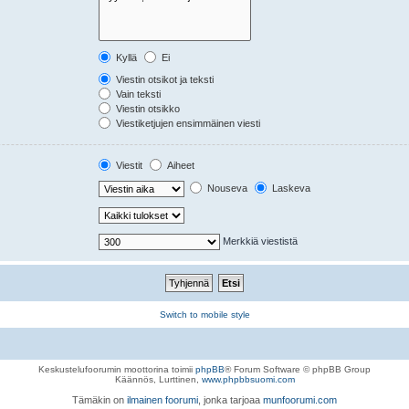
Kyllä
Ei
Viestin otsikot ja teksti
Vain teksti
Viestin otsikko
Viestiketjujen ensimmäinen viesti
Viestit
Aiheet
Nouseva
Laskeva
Merkkiä viestistä
Switch to mobile style
Keskustelufoorumin moottorina toimii
phpBB
® Forum Software © phpBB Group
Käännös, Lurttinen,
www.phpbbsuomi.com
Tämäkin on
ilmainen foorumi
, jonka tarjoaa
munfoorumi.com