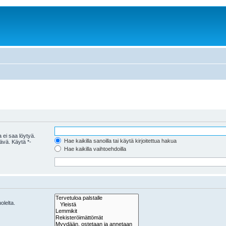
 ei saa löytyä.
Hae kaikilla sanoilla tai käytä kirjoitettua hakua
tävä. Käytä *-
Hae kaikilla vaihtoehdoilla
olelta.