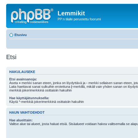
Lemmikit
PP:n tilalle perustettu foorumi
Etusivu
Etsi
HAKULAUSEKE
Etsi avainsanoja:
Aseta
+
merkki sanan eteen, jonka on löydyttävä ja
-
merkki sellaisen sanan eteen, jota
Laita haettavat sanat sulkuihin erotettuna
|
-merkillä, mikäli vain yhden sanan on löydyt
merkkiä jokerimerkkinä osittaisiin hakuihin
Hae käyttäjätunnuksella:
Käytä *-merkkiä jokerimerkkinä osittaisiin hakuihin
HAUN VAIHTOEHDOT
Hae alueittain:
Valitse alue tai alueet, josta haluat etsiä. Sisäalueet voidaan hakea valitsemalla se alapu