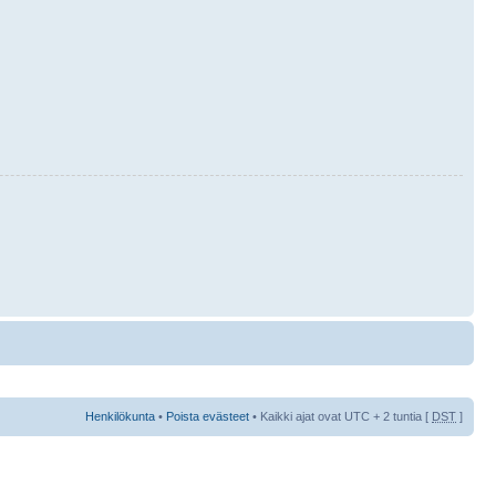
Henkilökunta
•
Poista evästeet
• Kaikki ajat ovat UTC + 2 tuntia [
DST
]