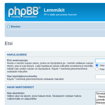
Lemmikit
PP:n tilalle perustettu foorumi
Etusivu
Etsi
HAKULAUSEKE
Etsi avainsanoja:
Aseta
+
merkki sanan eteen, jonka on löydyttävä ja
-
merkki sellaisen sanan
Hae k
eteen, jota ei saa löytyä. Laita haettavat sanat sulkuihin erotettuna
|
-merkillä,
mikäli vain yhden sanan on löydyttävä. Käytä *-merkkiä jokerimerkkinä
Hae k
osittaisiin hakuihin
Hae käyttäjätunnuksella:
Käytä *-merkkiä jokerimerkkinä osittaisiin hakuihin
HAUN VAIHTOEHDOT
Hae alueittain:
Valitse alue tai alueet, josta haluat etsiä. Sisäalueet voidaan hakea
valitsemalla se alapuolelta.