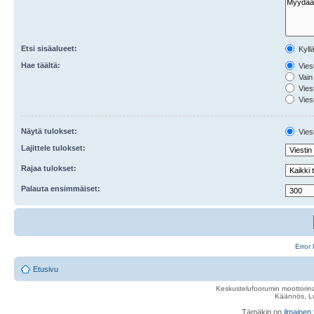
Etsi sisäalueet:
Kyll
Hae täältä:
Viest
Vain 
Viest
Viest
Näytä tulokset:
Viest
Lajittele tulokset:
Rajaa tulokset:
Palauta ensimmäiset:
Error 
Etusivu
Keskustelufoorumin moottorina
Käännös, Lu
Tämäkin on
ilmainen