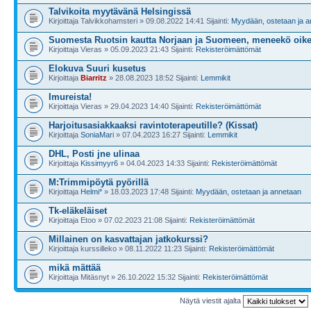
Talvikoita myytävänä Helsingissä
Kirjoittaja Talvikkohamsteri » 09.08.2022 14:41 Sijainti:
Myydään, ostetaan ja 
Suomesta Ruotsin kautta Norjaan ja Suomeen, meneekö oik
Kirjoittaja Vieras » 05.09.2023 21:43 Sijainti:
Rekisteröimättömät
Elokuva Suuri kusetus
Kirjoittaja
Biarritz
» 28.08.2023 18:52 Sijainti:
Lemmikit
Imureista!
Kirjoittaja Vieras » 29.04.2023 14:40 Sijainti:
Rekisteröimättömät
Harjoitusasiakkaaksi ravintoterapeutille? (Kissat)
Kirjoittaja
SoniaMari
» 07.04.2023 16:27 Sijainti:
Lemmikit
DHL, Posti jne ulinaa
Kirjoittaja
Kissimyyr6
» 04.04.2023 14:33 Sijainti:
Rekisteröimättömät
M:Trimmipöytä pyörillä
Kirjoittaja
Helmi*
» 18.03.2023 17:48 Sijainti:
Myydään, ostetaan ja annetaan
Tk-eläkeläiset
Kirjoittaja Etoo » 07.02.2023 21:08 Sijainti:
Rekisteröimättömät
Millainen on kasvattajan jatkokurssi?
Kirjoittaja kurssilleko » 08.11.2022 11:23 Sijainti:
Rekisteröimättömät
mikä mättää
Kirjoittaja Mitäsnyt » 26.10.2022 15:32 Sijainti:
Rekisteröimättömät
Näytä viestit ajalta