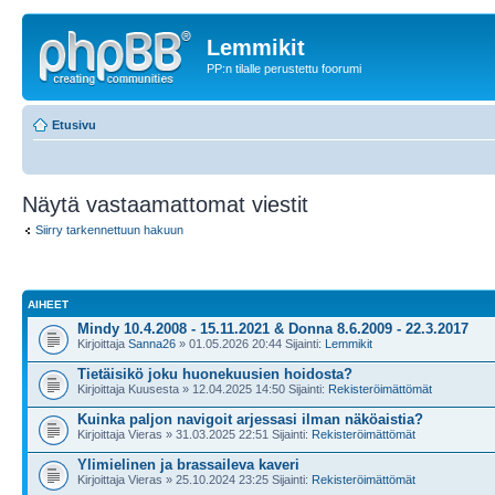
Lemmikit
PP:n tilalle perustettu foorumi
Etusivu
Näytä vastaamattomat viestit
Siirry tarkennettuun hakuun
AIHEET
Mindy 10.4.2008 - 15.11.2021 & Donna 8.6.2009 - 22.3.2017
Kirjoittaja
Sanna26
» 01.05.2026 20:44 Sijainti:
Lemmikit
Tietäisikö joku huonekuusien hoidosta?
Kirjoittaja Kuusesta » 12.04.2025 14:50 Sijainti:
Rekisteröimättömät
Kuinka paljon navigoit arjessasi ilman näköaistia?
Kirjoittaja Vieras » 31.03.2025 22:51 Sijainti:
Rekisteröimättömät
Ylimielinen ja brassaileva kaveri
Kirjoittaja Vieras » 25.10.2024 23:25 Sijainti:
Rekisteröimättömät