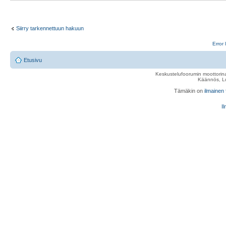
Siirry tarkennettuun hakuun
Error 
Etusivu
Keskustelufoorumin moottorina
Käännös, Lu
Tämäkin on
ilmainen
Il