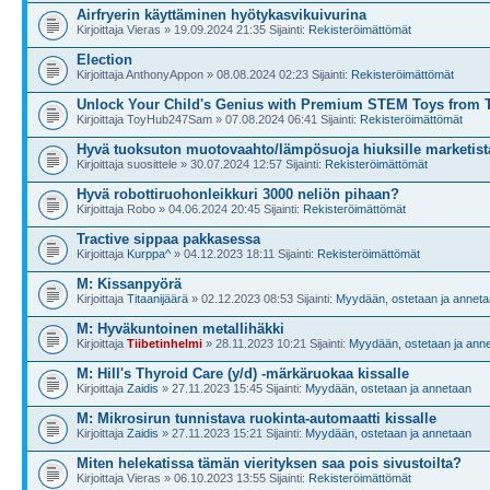
Airfryerin käyttäminen hyötykasvikuivurina
Kirjoittaja Vieras » 19.09.2024 21:35 Sijainti:
Rekisteröimättömät
Election
Kirjoittaja AnthonyAppon » 08.08.2024 02:23 Sijainti:
Rekisteröimättömät
Unlock Your Child's Genius with Premium STEM Toys from 
Kirjoittaja ToyHub247Sam » 07.08.2024 06:41 Sijainti:
Rekisteröimättömät
Hyvä tuoksuton muotovaahto/lämpösuoja hiuksille marketist
Kirjoittaja suosittele » 30.07.2024 12:57 Sijainti:
Rekisteröimättömät
Hyvä robottiruohonleikkuri 3000 neliön pihaan?
Kirjoittaja Robo » 04.06.2024 20:45 Sijainti:
Rekisteröimättömät
Tractive sippaa pakkasessa
Kirjoittaja
Kurppa^
» 04.12.2023 18:11 Sijainti:
Rekisteröimättömät
M: Kissanpyörä
Kirjoittaja
Titaanijäärä
» 02.12.2023 08:53 Sijainti:
Myydään, ostetaan ja annet
M: Hyväkuntoinen metallihäkki
Kirjoittaja
Tiibetinhelmi
» 28.11.2023 10:21 Sijainti:
Myydään, ostetaan ja ann
M: Hill's Thyroid Care (y/d) -märkäruokaa kissalle
Kirjoittaja
Zaidis
» 27.11.2023 15:45 Sijainti:
Myydään, ostetaan ja annetaan
M: Mikrosirun tunnistava ruokinta-automaatti kissalle
Kirjoittaja
Zaidis
» 27.11.2023 15:21 Sijainti:
Myydään, ostetaan ja annetaan
Miten helekatissa tämän vierityksen saa pois sivustoilta?
Kirjoittaja Vieras » 06.10.2023 13:55 Sijainti:
Rekisteröimättömät