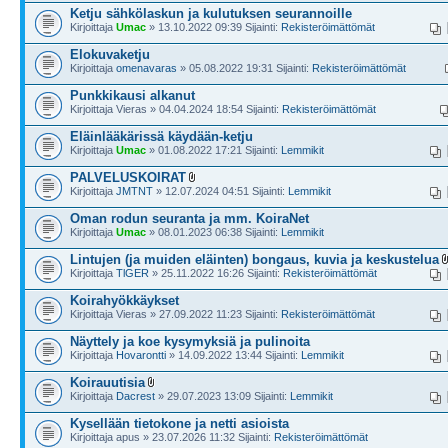
Ketju sähkölaskun ja kulutuksen seurannoille
Kirjoittaja
Umac
» 13.10.2022 09:39 Sijainti:
Rekisteröimättömät
Elokuvaketju
Kirjoittaja
omenavaras
» 05.08.2022 19:31 Sijainti:
Rekisteröimättömät
Punkkikausi alkanut
Kirjoittaja Vieras » 04.04.2024 18:54 Sijainti:
Rekisteröimättömät
Eläinlääkärissä käydään-ketju
Kirjoittaja
Umac
» 01.08.2022 17:21 Sijainti:
Lemmikit
PALVELUSKOIRAT
Kirjoittaja
JMTNT
» 12.07.2024 04:51 Sijainti:
Lemmikit
Oman rodun seuranta ja mm. KoiraNet
Kirjoittaja
Umac
» 08.01.2023 06:38 Sijainti:
Lemmikit
Lintujen (ja muiden eläinten) bongaus, kuvia ja keskustelua
Kirjoittaja
TlGER
» 25.11.2022 16:26 Sijainti:
Rekisteröimättömät
Koirahyökkäykset
Kirjoittaja Vieras » 27.09.2022 11:23 Sijainti:
Rekisteröimättömät
Näyttely ja koe kysymyksiä ja pulinoita
Kirjoittaja
Hovarontti
» 14.09.2022 13:44 Sijainti:
Lemmikit
Koirauutisia
Kirjoittaja
Dacrest
» 29.07.2023 13:09 Sijainti:
Lemmikit
Kysellään tietokone ja netti asioista
Kirjoittaja apus » 23.07.2026 11:32 Sijainti:
Rekisteröimättömät