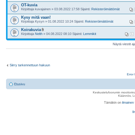
OT-kuvia
Kirjoittaja kuvajainen » 03.08.2022 17:58 Sijainti:
Rekisteröimättömät
Kysy mitä vaan!
Kirjoittaja Kysyn » 01.08.2022 10:24 Sijainti:
Rekisteröimättömät
Koirakuvia
Kirjoittaja
Nelth
» 04.08.2022 08:10 Sijainti:
Lemmikit
1
Näytä viestit aj
Siirry tarkennettuun hakuun
Error 
Etusivu
Keskustelufoorumin moottorina
Käännös, Lu
Tämäkin on
ilmainen
Il