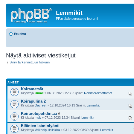
Lemmikit
PP:n tilalle perustettu foorumi
Etusivu
Näytä aktiiviset viestiketjut
Siirry tarkennettuun hakuun
AIHEET
Koirametsät
Kirjoittaja
Umac
» 06.08.2023 15:36 Sijainti:
Rekisteröimättömät
Koirapulina 2
Kirjoittaja
Dacrest
» 12.10.2024 16:13 Sijainti:
Lemmikit
Koirarotupohdintaa
Kirjoittaja
msk
» 07.12.2023 12:34 Sijainti:
Lemmikit
Eläinten laiminlyönti
Kirjoittaja
Valkosipulisilakka
» 03.12.2022 08:39 Sijainti:
Lemmikit