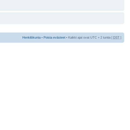
Henkilökunta
•
Poista evästeet
• Kaikki ajat ovat UTC + 2 tuntia [
DST
]