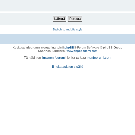
Switch to mobile style
Keskustelufoorumin moottorina toimii
phpBB
® Forum Software © phpBB Group
Käännös, Lurttinen,
www.phpbbsuomi.com
Tämäkin on
ilmainen foorumi
, jonka tarjoaa
munfoorumi.com
Ilmoita asiaton sisältö