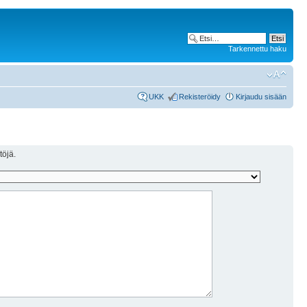
Tarkennettu haku
UKK
Rekisteröidy
Kirjaudu sisään
töjä.