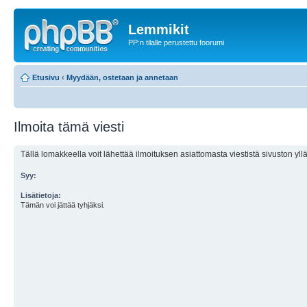
Lemmikit
PP:n tilalle perustettu foorumi
Etusivu
‹
Myydään, ostetaan ja annetaan
Ilmoita tämä viesti
Tällä lomakkeella voit lähettää ilmoituksen asiattomasta viestistä sivuston ylläp
Syy:
Lisätietoja:
Tämän voi jättää tyhjäksi.