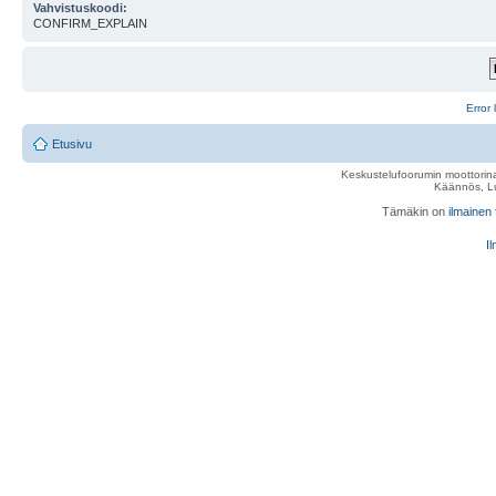
Vahvistuskoodi:
CONFIRM_EXPLAIN
Error 
Etusivu
Keskustelufoorumin moottorina
Käännös, Lu
Tämäkin on
ilmainen
Il