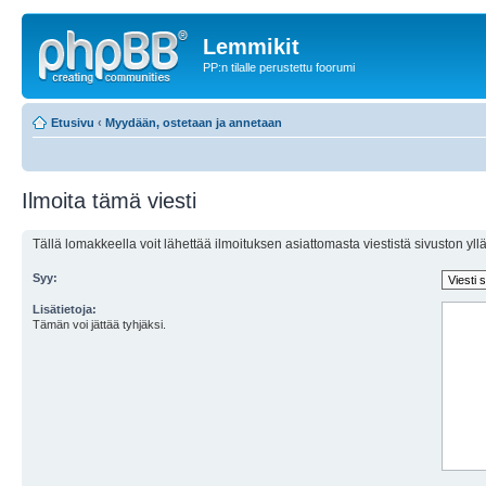
Lemmikit
PP:n tilalle perustettu foorumi
Etusivu
‹
Myydään, ostetaan ja annetaan
Ilmoita tämä viesti
Tällä lomakkeella voit lähettää ilmoituksen asiattomasta viestistä sivuston ylläp
Syy:
Lisätietoja:
Tämän voi jättää tyhjäksi.