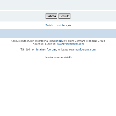
Switch to mobile style
Keskustelufoorumin moottorina toimii
phpBB
® Forum Software © phpBB Group
Käännös, Lurttinen,
www.phpbbsuomi.com
Tämäkin on
ilmainen foorumi
, jonka tarjoaa
munfoorumi.com
Ilmoita asiaton sisältö