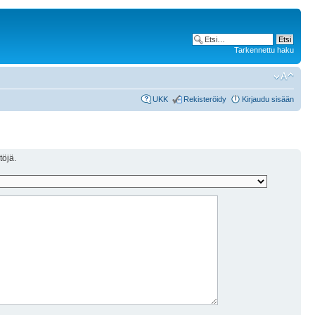
Tarkennettu haku
UKK
Rekisteröidy
Kirjaudu sisään
töjä.