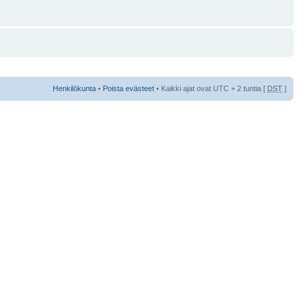
Henkilökunta
•
Poista evästeet
• Kaikki ajat ovat UTC + 2 tuntia [
DST
]