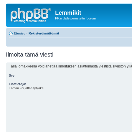
Lemmikit
PP:n tilalle perustettu foorumi
Etusivu
‹
Rekisteröimättömät
Ilmoita tämä viesti
Tällä lomakkeella voit lähettää ilmoituksen asiattomasta viestistä sivuston ylläp
Syy:
Lisätietoja:
Tämän voi jättää tyhjäksi.