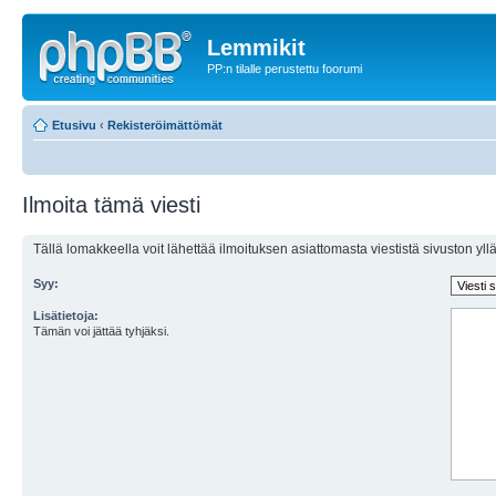
Lemmikit
PP:n tilalle perustettu foorumi
Etusivu
‹
Rekisteröimättömät
Ilmoita tämä viesti
Tällä lomakkeella voit lähettää ilmoituksen asiattomasta viestistä sivuston ylläp
Syy:
Lisätietoja:
Tämän voi jättää tyhjäksi.