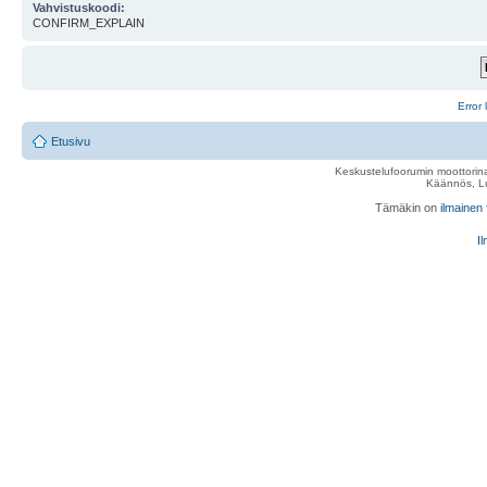
Vahvistuskoodi:
CONFIRM_EXPLAIN
Error 
Etusivu
Keskustelufoorumin moottorina
Käännös, Lu
Tämäkin on
ilmainen
Il