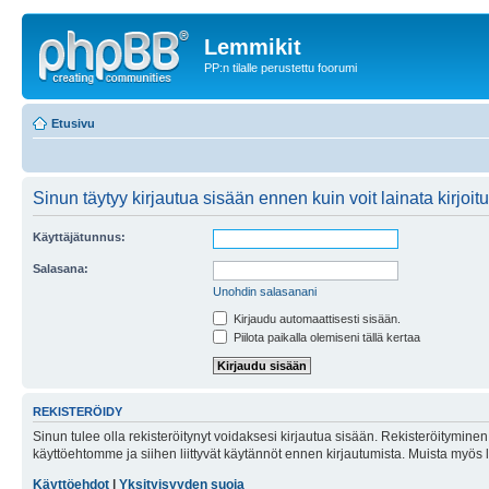
Lemmikit
PP:n tilalle perustettu foorumi
Etusivu
Sinun täytyy kirjautua sisään ennen kuin voit lainata kirjoitu
Käyttäjätunnus:
Salasana:
Unohdin salasanani
Kirjaudu automaattisesti sisään.
Piilota paikalla olemiseni tällä kertaa
REKISTERÖIDY
Sinun tulee olla rekisteröitynyt voidaksesi kirjautua sisään. Rekisteröityminen 
käyttöehtomme ja siihen liittyvät käytännöt ennen kirjautumista. Muista myös
Käyttöehdot
|
Yksityisyyden suoja