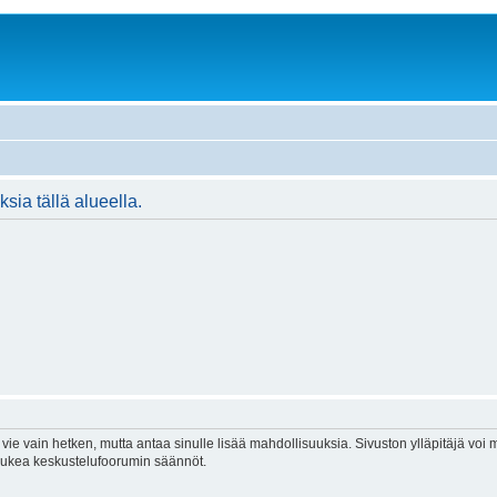
ksia tällä alueella.
vie vain hetken, mutta antaa sinulle lisää mahdollisuuksia. Sivuston ylläpitäjä voi my
 lukea keskustelufoorumin säännöt.