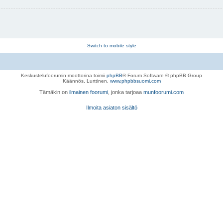
Switch to mobile style
Keskustelufoorumin moottorina toimii
phpBB
® Forum Software © phpBB Group
Käännös, Lurttinen,
www.phpbbsuomi.com
Tämäkin on
ilmainen foorumi
, jonka tarjoaa
munfoorumi.com
Ilmoita asiaton sisältö