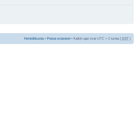
Henkilökunta
•
Poista evästeet
• Kaikki ajat ovat UTC + 2 tuntia [
DST
]