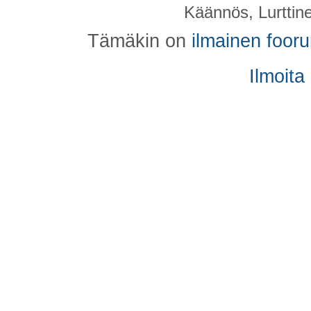
Käännös, Lurttin
Tämäkin on
ilmainen foor
Ilmoita