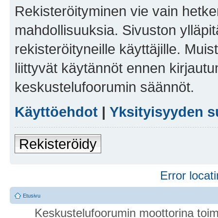
Rekisteröityminen vie vain hetken
mahdollisuuksia. Sivuston ylläpit
rekisteröityneille käyttäjille. Mu
liittyvät käytännöt ennen kirjau
keskustelufoorumin säännöt.
Käyttöehdot
|
Yksityisyyden s
Rekisteröidy
Error locati
Etusivu
Keskustelufoorumin moottorina toim