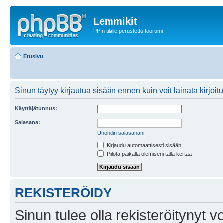
Lemmikit
PP:n tilalle perustettu foorumi
Etusivu
Sinun täytyy kirjautua sisään ennen kuin voit lainata kirjoitu
Käyttäjätunnus:
Salasana:
Unohdin salasanani
Kirjaudu automaattisesti sisään.
Piilota paikalla olemiseni tällä kertaa
REKISTERÖIDY
Sinun tulee olla rekisteröitynyt v