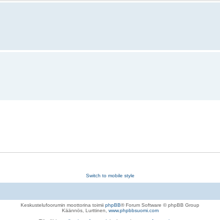
Switch to mobile style
Keskustelufoorumin moottorina toimii
phpBB
® Forum Software © phpBB Group
Käännös, Lurttinen,
www.phpbbsuomi.com