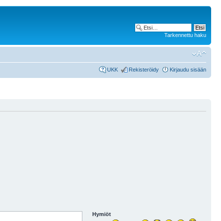
Tarkennettu haku
UKK
Rekisteröidy
Kirjaudu sisään
Hymiöt