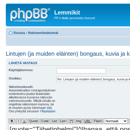
Lemmikit
PP:n tilalle perustettu foorumi
Etusivu
‹
Rekisteröimättömät
Lintujen (ja muiden eläinten) bongaus, kuvia ja 
LÄHETÄ VASTAUS
Käyttäjätunnus:
Otsikko:
Vahvistuskoodi:
Automatisoidun roskapostituksen
estämiseksi joudut lisäämään
allaolevassa kuvassa näkyvän
vahvistuskoodin. Mikäli sinulla on
ongelmia näkemisen kanssa, tai
et muuten pysty lukemaan sitä.
Ota yhteyttä sivuston
Ylläpitäjään
.