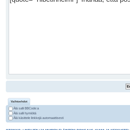
Vaihtoehdot
Älä salli BBCode:a
Älä salli hymiöitä
Älä käsittele linkkejä automaattisesti