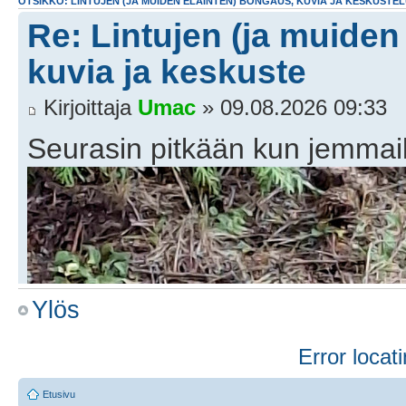
OTSIKKO: LINTUJEN (JA MUIDEN ELÄINTEN) BONGAUS, KUVIA JA KESKUSTE
Re: Lintujen (ja muiden
kuvia ja keskuste
Kirjoittaja
Umac
» 09.08.2026 09:33
Seurasin pitkään kun jemmaili 
Ylös
Error locati
Etusivu