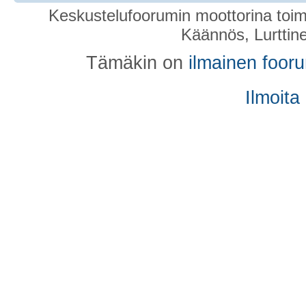
Keskustelufoorumin moottorina toim
Käännös, Lurttin
Tämäkin on
ilmainen foor
Ilmoita
Puhelin tekee oravan turhan