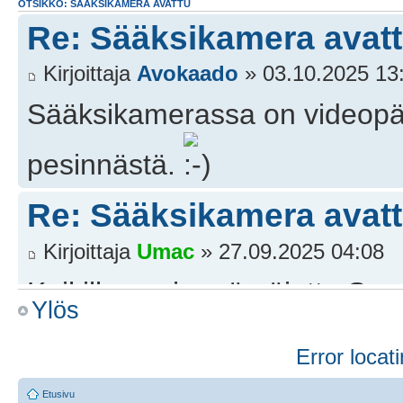
OTSIKKO: SÄÄKSIKAMERA AVATTU
Re: Sääksikamera avat
Kirjoittaja
Avokaado
» 03.10.2025 13
Sääksikamerassa on videop
pesinnästä.
Re: Sääksikamera avat
Kirjoittaja
Umac
» 27.09.2025 04:08
Kaikille avoin mäyräjuttu Suo
Ylös
sisältää hyviä kuvia ja videota
Error locati
https://suomenluonto.fi/artikk
Etusivu