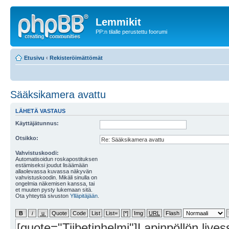
Lemmikit
PP:n tilalle perustettu foorumi
Etusivu
‹
Rekisteröimättömät
Sääksikamera avattu
LÄHETÄ VASTAUS
Käyttäjätunnus:
Otsikko:
Vahvistuskoodi:
Automatisoidun roskapostituksen
estämiseksi joudut lisäämään
allaolevassa kuvassa näkyvän
vahvistuskoodin. Mikäli sinulla on
ongelmia näkemisen kanssa, tai
et muuten pysty lukemaan sitä.
Ota yhteyttä sivuston
Ylläpitäjään
.