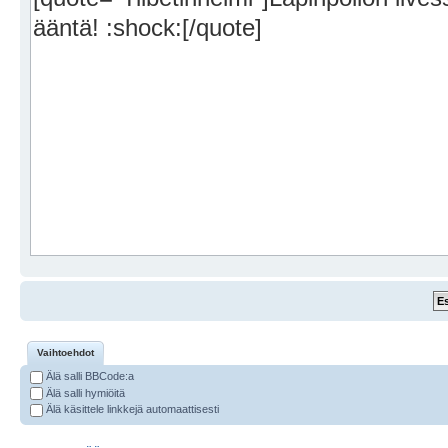
Vaihtoehdot
Älä salli BBCode:a
Älä salli hymiöitä
Älä käsittele linkkejä automaattisesti