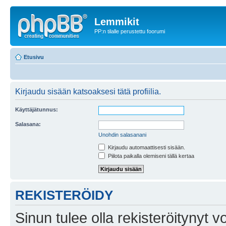
Lemmikit
PP:n tilalle perustettu foorumi
Etusivu
Kirjaudu sisään katsoaksesi tätä profiilia.
Käyttäjätunnus:
Salasana:
Unohdin salasanani
Kirjaudu automaattisesti sisään.
Piilota paikalla olemiseni tällä kertaa
REKISTERÖIDY
Sinun tulee olla rekisteröitynyt v