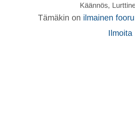
Käännös, Lurttin
Tämäkin on
ilmainen foor
Ilmoita