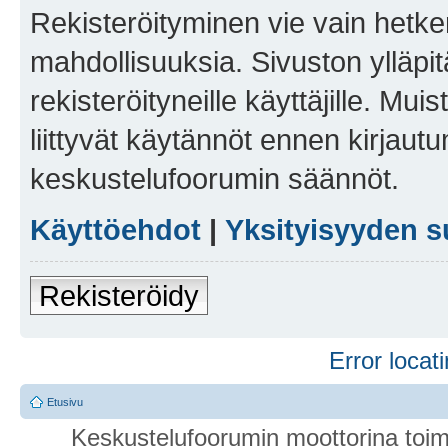
Rekisteröityminen vie vain hetken
mahdollisuuksia. Sivuston ylläpit
rekisteröityneille käyttäjille. Mu
liittyvät käytännöt ennen kirjau
keskustelufoorumin säännöt.
Käyttöehdot
|
Yksityisyyden s
Rekisteröidy
Error locati
Etusivu
Keskustelufoorumin moottorina toim