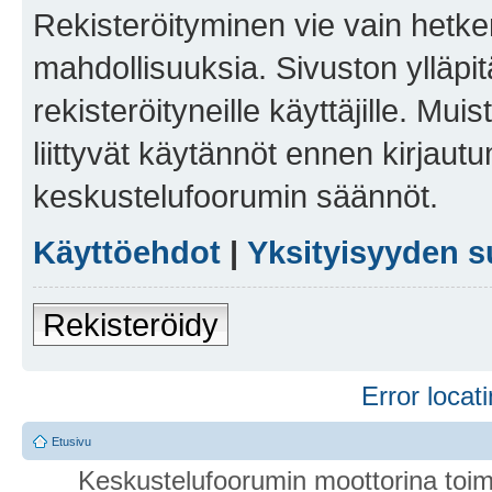
Rekisteröityminen vie vain hetken
mahdollisuuksia. Sivuston ylläpit
rekisteröityneille käyttäjille. Mu
liittyvät käytännöt ennen kirjau
keskustelufoorumin säännöt.
Käyttöehdot
|
Yksityisyyden s
Rekisteröidy
Error locati
Etusivu
Keskustelufoorumin moottorina toim