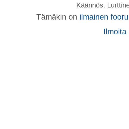
Käännös, Lurttin
Tämäkin on
ilmainen foor
Ilmoita