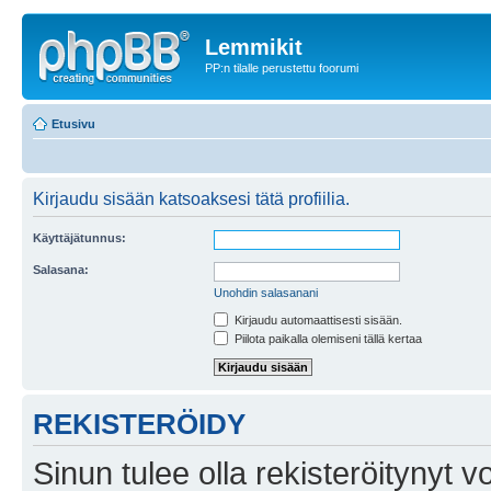
Lemmikit
PP:n tilalle perustettu foorumi
Etusivu
Kirjaudu sisään katsoaksesi tätä profiilia.
Käyttäjätunnus:
Salasana:
Unohdin salasanani
Kirjaudu automaattisesti sisään.
Piilota paikalla olemiseni tällä kertaa
REKISTERÖIDY
Sinun tulee olla rekisteröitynyt v