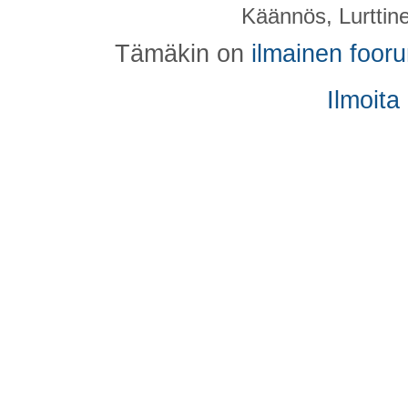
Käännös, Lurttin
Tämäkin on
ilmainen foor
Ilmoita