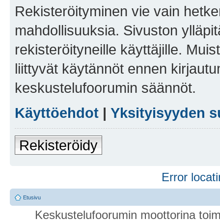
Rekisteröityminen vie vain hetken
mahdollisuuksia. Sivuston ylläpit
rekisteröityneille käyttäjille. Mu
liittyvät käytännöt ennen kirjau
keskustelufoorumin säännöt.
Käyttöehdot
|
Yksityisyyden s
Rekisteröidy
Error locati
Etusivu
Keskustelufoorumin moottorina toim