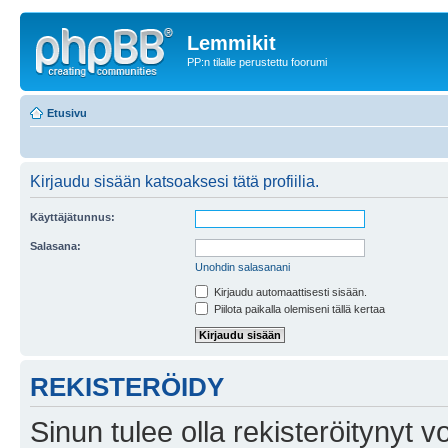
Lemmikit
PP:n tilalle perustettu foorumi
Etusivu
Kirjaudu sisään katsoaksesi tätä profiilia.
Käyttäjätunnus:
Salasana:
Unohdin salasanani
Kirjaudu automaattisesti sisään.
Piilota paikalla olemiseni tällä kertaa
REKISTERÖIDY
Sinun tulee olla rekisteröitynyt v