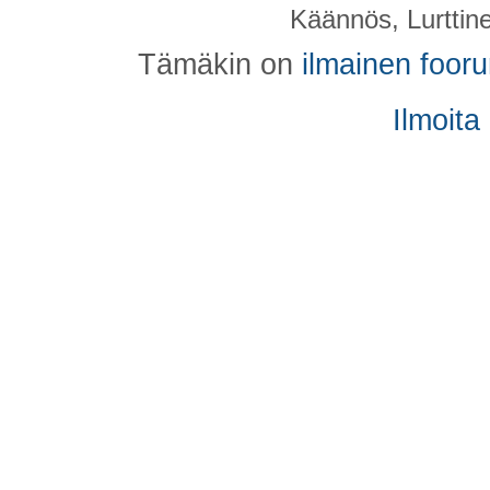
Käännös, Lurttin
Tämäkin on
ilmainen foor
Ilmoita