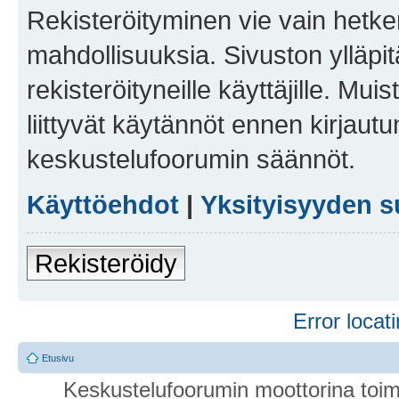
Rekisteröityminen vie vain hetken
mahdollisuuksia. Sivuston ylläpit
rekisteröityneille käyttäjille. Mu
liittyvät käytännöt ennen kirjau
keskustelufoorumin säännöt.
Käyttöehdot
|
Yksityisyyden s
Rekisteröidy
Error locati
Etusivu
Keskustelufoorumin moottorina toim