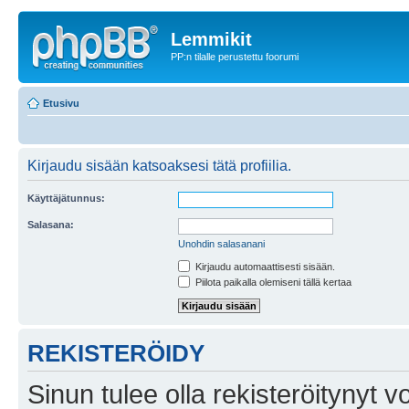
Lemmikit
PP:n tilalle perustettu foorumi
Etusivu
Kirjaudu sisään katsoaksesi tätä profiilia.
Käyttäjätunnus:
Salasana:
Unohdin salasanani
Kirjaudu automaattisesti sisään.
Piilota paikalla olemiseni tällä kertaa
REKISTERÖIDY
Sinun tulee olla rekisteröitynyt v