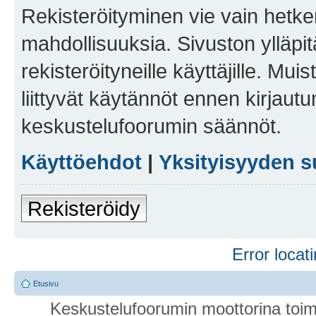
Rekisteröityminen vie vain hetken
mahdollisuuksia. Sivuston ylläpit
rekisteröityneille käyttäjille. Mu
liittyvät käytännöt ennen kirjau
keskustelufoorumin säännöt.
Käyttöehdot
|
Yksityisyyden s
Rekisteröidy
Error locati
Etusivu
Keskustelufoorumin moottorina toim