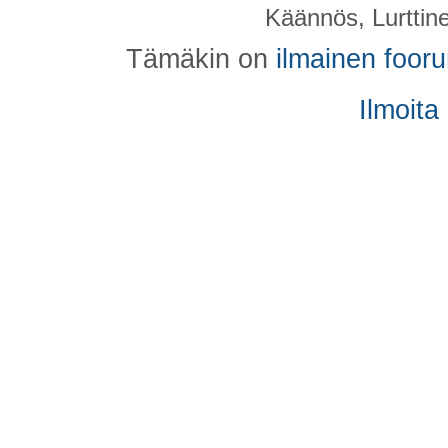
Käännös, Lurttin
Tämäkin on
ilmainen foor
Ilmoita