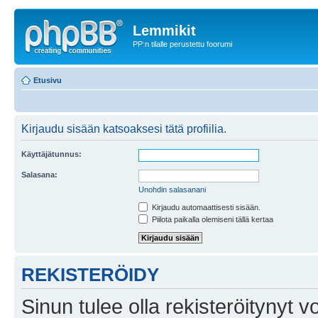
Lemmikit
PP:n tilalle perustettu foorumi
Etusivu
Kirjaudu sisään katsoaksesi tätä profiilia.
Käyttäjätunnus:
Salasana:
Unohdin salasanani
Kirjaudu automaattisesti sisään.
Piilota paikalla olemiseni tällä kertaa
REKISTERÖIDY
Sinun tulee olla rekisteröitynyt v