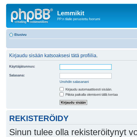
Lemmikit
PP:n tilalle perustettu foorumi
Etusivu
Kirjaudu sisään katsoaksesi tätä profiilia.
Käyttäjätunnus:
Salasana:
Unohdin salasanani
Kirjaudu automaattisesti sisään.
Piilota paikalla olemiseni tällä kertaa
REKISTERÖIDY
Sinun tulee olla rekisteröitynyt v