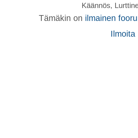
Käännös, Lurttin
Tämäkin on
ilmainen foor
Ilmoita