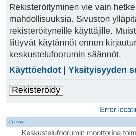
Rekisteröityminen vie vain hetken
mahdollisuuksia. Sivuston ylläpit
rekisteröityneille käyttäjille. Mu
liittyvät käytännöt ennen kirjau
keskustelufoorumin säännöt.
Käyttöehdot
|
Yksityisyyden s
Rekisteröidy
Error locati
Etusivu
Keskustelufoorumin moottorina toim