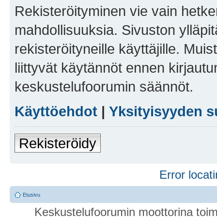
Rekisteröityminen vie vain hetken
mahdollisuuksia. Sivuston ylläpit
rekisteröityneille käyttäjille. Mu
liittyvät käytännöt ennen kirjau
keskustelufoorumin säännöt.
Käyttöehdot
|
Yksityisyyden s
Rekisteröidy
Error locati
Etusivu
Keskustelufoorumin moottorina toim