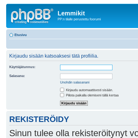
Lemmikit
PP:n tilalle perustettu foorumi
Etusivu
Kirjaudu sisään katsoaksesi tätä profiilia.
Käyttäjätunnus:
Salasana:
Unohdin salasanani
Kirjaudu automaattisesti sisään.
Piilota paikalla olemiseni tällä kertaa
REKISTERÖIDY
Sinun tulee olla rekisteröitynyt v