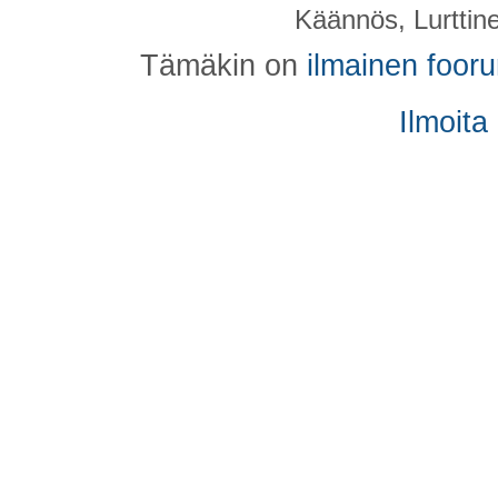
Käännös, Lurttin
Tämäkin on
ilmainen foor
Ilmoita