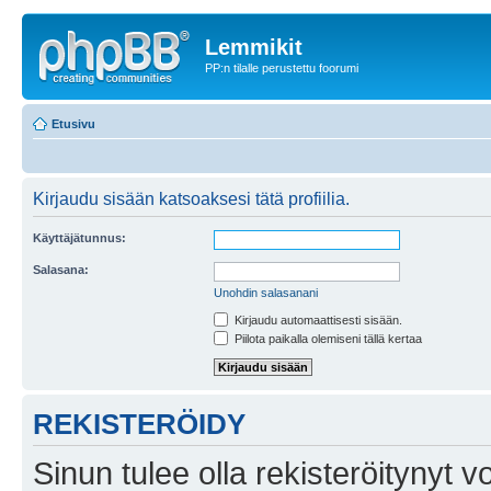
Lemmikit
PP:n tilalle perustettu foorumi
Etusivu
Kirjaudu sisään katsoaksesi tätä profiilia.
Käyttäjätunnus:
Salasana:
Unohdin salasanani
Kirjaudu automaattisesti sisään.
Piilota paikalla olemiseni tällä kertaa
REKISTERÖIDY
Sinun tulee olla rekisteröitynyt v