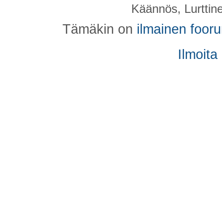
Käännös, Lurttin
Tämäkin on
ilmainen foor
Ilmoita