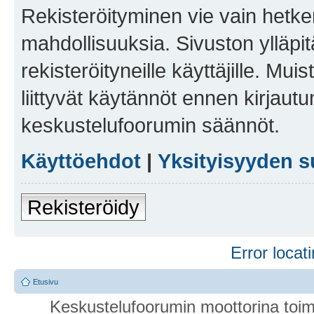
Rekisteröityminen vie vain hetken
mahdollisuuksia. Sivuston ylläpit
rekisteröityneille käyttäjille. Mu
liittyvät käytännöt ennen kirjau
keskustelufoorumin säännöt.
Käyttöehdot
|
Yksityisyyden s
Rekisteröidy
Error locati
Etusivu
Keskustelufoorumin moottorina toim