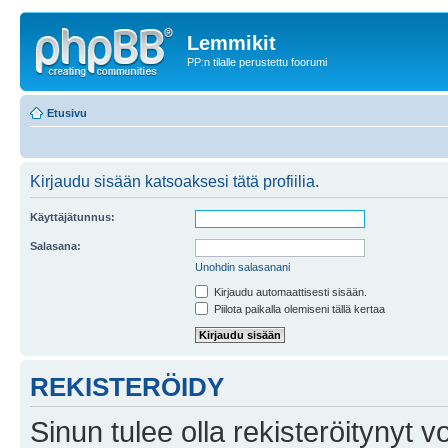
Lemmikit
PP:n tilalle perustettu foorumi
Etusivu
Kirjaudu sisään katsoaksesi tätä profiilia.
Käyttäjätunnus:
Salasana:
Unohdin salasanani
Kirjaudu automaattisesti sisään.
Piilota paikalla olemiseni tällä kertaa
REKISTERÖIDY
Sinun tulee olla rekisteröitynyt v