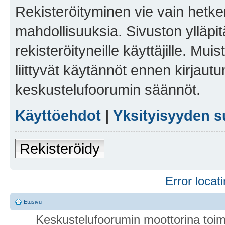
Rekisteröityminen vie vain hetken
mahdollisuuksia. Sivuston ylläpit
rekisteröityneille käyttäjille. Mu
liittyvät käytännöt ennen kirjau
keskustelufoorumin säännöt.
Käyttöehdot
|
Yksityisyyden s
Rekisteröidy
Error locati
Etusivu
Keskustelufoorumin moottorina toim