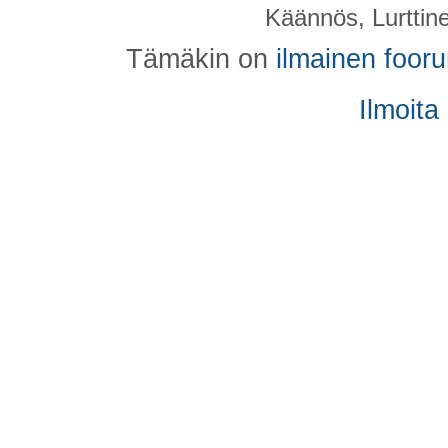
Käännös, Lurttin
Tämäkin on
ilmainen foor
Ilmoita