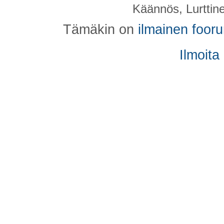
Käännös, Lurttin
Tämäkin on
ilmainen foor
Ilmoita