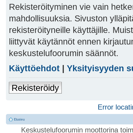
Rekisteröityminen vie vain hetken
mahdollisuuksia. Sivuston ylläpit
rekisteröityneille käyttäjille. Mu
liittyvät käytännöt ennen kirjau
keskustelufoorumin säännöt.
Käyttöehdot
|
Yksityisyyden s
Rekisteröidy
Error locati
Etusivu
Keskustelufoorumin moottorina toim