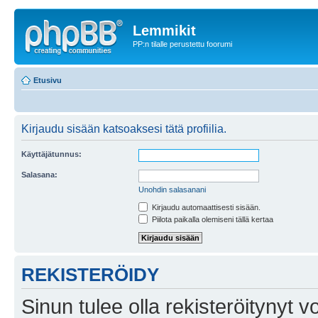
Lemmikit
PP:n tilalle perustettu foorumi
Etusivu
Kirjaudu sisään katsoaksesi tätä profiilia.
Käyttäjätunnus:
Salasana:
Unohdin salasanani
Kirjaudu automaattisesti sisään.
Piilota paikalla olemiseni tällä kertaa
REKISTERÖIDY
Sinun tulee olla rekisteröitynyt v