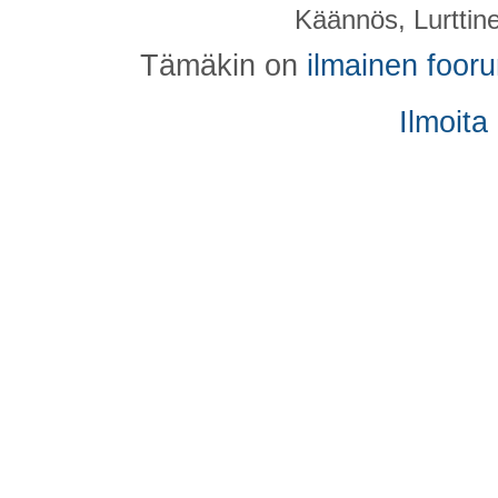
Käännös, Lurttin
Tämäkin on
ilmainen foor
Ilmoita