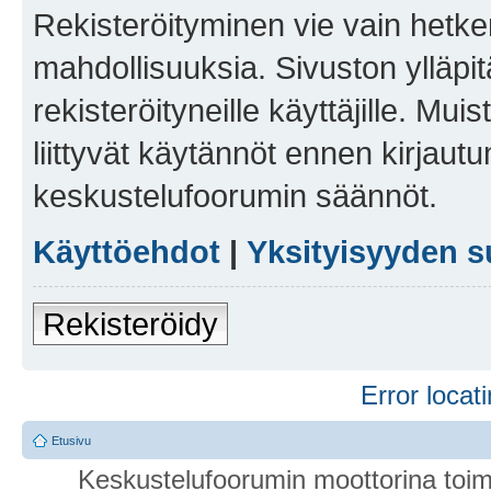
Rekisteröityminen vie vain hetken
mahdollisuuksia. Sivuston ylläpit
rekisteröityneille käyttäjille. Mu
liittyvät käytännöt ennen kirjau
keskustelufoorumin säännöt.
Käyttöehdot
|
Yksityisyyden s
Rekisteröidy
Error locati
Etusivu
Keskustelufoorumin moottorina toim