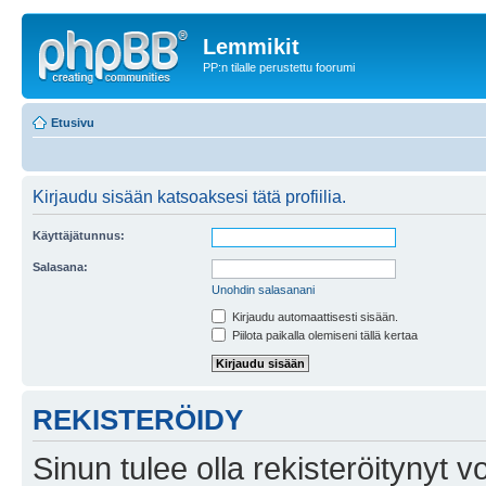
Lemmikit
PP:n tilalle perustettu foorumi
Etusivu
Kirjaudu sisään katsoaksesi tätä profiilia.
Käyttäjätunnus:
Salasana:
Unohdin salasanani
Kirjaudu automaattisesti sisään.
Piilota paikalla olemiseni tällä kertaa
REKISTERÖIDY
Sinun tulee olla rekisteröitynyt v