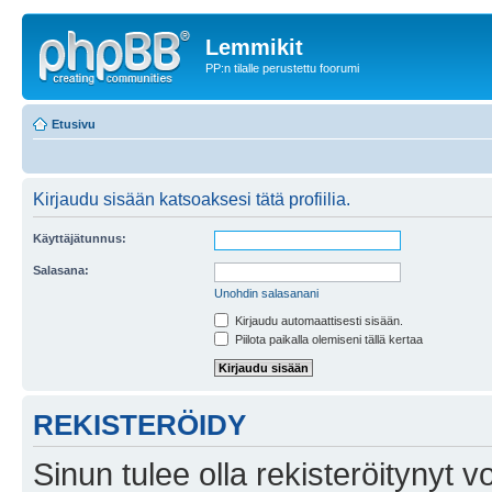
Lemmikit
PP:n tilalle perustettu foorumi
Etusivu
Kirjaudu sisään katsoaksesi tätä profiilia.
Käyttäjätunnus:
Salasana:
Unohdin salasanani
Kirjaudu automaattisesti sisään.
Piilota paikalla olemiseni tällä kertaa
REKISTERÖIDY
Sinun tulee olla rekisteröitynyt v