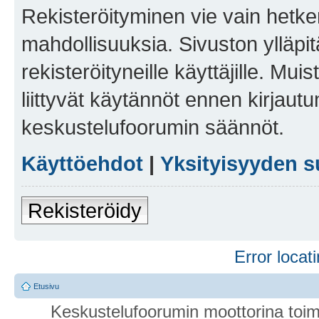
Rekisteröityminen vie vain hetken
mahdollisuuksia. Sivuston ylläpit
rekisteröityneille käyttäjille. Mu
liittyvät käytännöt ennen kirjau
keskustelufoorumin säännöt.
Käyttöehdot
|
Yksityisyyden s
Rekisteröidy
Error locati
Etusivu
Keskustelufoorumin moottorina toim