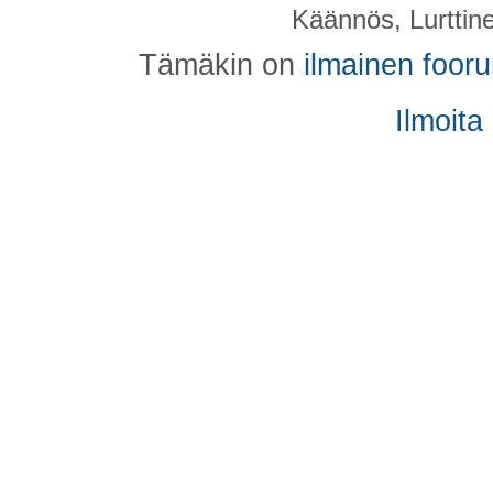
Käännös, Lurttin
Tämäkin on
ilmainen foor
Ilmoita