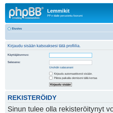
Lemmikit
PP:n tilalle perustettu foorumi
Etusivu
Kirjaudu sisään katsoaksesi tätä profiilia.
Käyttäjätunnus:
Salasana:
Unohdin salasanani
Kirjaudu automaattisesti sisään.
Piilota paikalla olemiseni tällä kertaa
REKISTERÖIDY
Sinun tulee olla rekisteröitynyt v