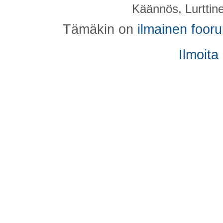
Käännös, Lurttin
Tämäkin on
ilmainen foor
Ilmoita