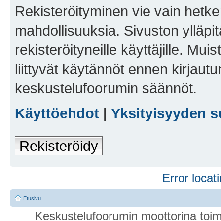
Rekisteröityminen vie vain hetken
mahdollisuuksia. Sivuston ylläpit
rekisteröityneille käyttäjille. Mu
liittyvät käytännöt ennen kirjau
keskustelufoorumin säännöt.
Käyttöehdot
|
Yksityisyyden s
Rekisteröidy
Error locati
Etusivu
Keskustelufoorumin moottorina toim