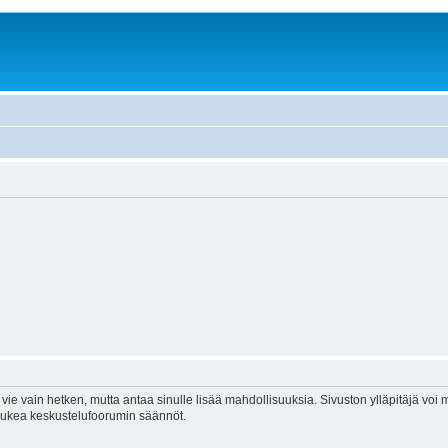
vie vain hetken, mutta antaa sinulle lisää mahdollisuuksia. Sivuston ylläpitäjä voi my
 lukea keskustelufoorumin säännöt.