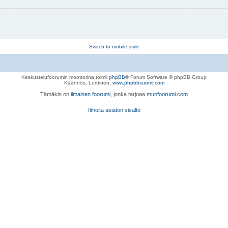
Switch to mobile style
Keskustelufoorumin moottorina toimii
phpBB
® Forum Software © phpBB Group
Käännös, Lurttinen,
www.phpbbsuomi.com
Tämäkin on
ilmainen foorumi
, jonka tarjoaa
munfoorumi.com
Ilmoita asiaton sisältö