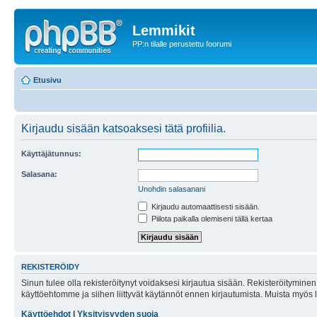
Lemmikit
PP:n tilalle perustettu foorumi
Etusivu
Kirjaudu sisään katsoaksesi tätä profiilia.
Käyttäjätunnus:
Salasana:
Unohdin salasanani
Kirjaudu automaattisesti sisään.
Piilota paikalla olemiseni tällä kertaa
REKISTERÖIDY
Sinun tulee olla rekisteröitynyt voidaksesi kirjautua sisään. Rekisteröityminen 
käyttöehtomme ja siihen liittyvät käytännöt ennen kirjautumista. Muista myös
Käyttöehdot
|
Yksityisyyden suoja