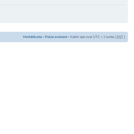
Henkilökunta
•
Poista evästeet
• Kaikki ajat ovat UTC + 2 tuntia [
DST
]