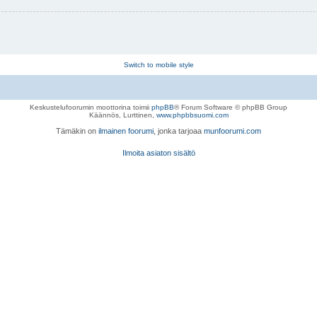
Switch to mobile style
Keskustelufoorumin moottorina toimii
phpBB
® Forum Software © phpBB Group
Käännös, Lurttinen,
www.phpbbsuomi.com
Tämäkin on
ilmainen foorumi
, jonka tarjoaa
munfoorumi.com
Ilmoita asiaton sisältö