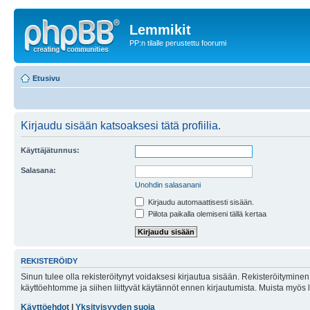
Lemmikit
PP:n tilalle perustettu foorumi
Etusivu
Kirjaudu sisään katsoaksesi tätä profiilia.
Käyttäjätunnus:
Salasana:
Unohdin salasanani
Kirjaudu automaattisesti sisään.
Piilota paikalla olemiseni tällä kertaa
REKISTERÖIDY
Sinun tulee olla rekisteröitynyt voidaksesi kirjautua sisään. Rekisteröityminen 
käyttöehtomme ja siihen liittyvät käytännöt ennen kirjautumista. Muista myös
Käyttöehdot
|
Yksityisyyden suoja