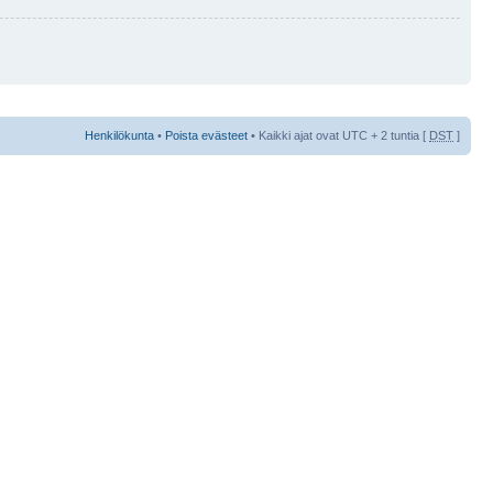
Henkilökunta
•
Poista evästeet
• Kaikki ajat ovat UTC + 2 tuntia [
DST
]