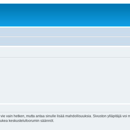
vie vain hetken, mutta antaa sinulle lisää mahdollisuuksia. Sivuston ylläpitäjä voi my
 lukea keskustelufoorumin säännöt.