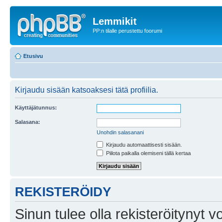
Lemmikit
PP:n tilalle perustettu foorumi
Etusivu
Kirjaudu sisään katsoaksesi tätä profiilia.
Käyttäjätunnus:
Salasana:
Unohdin salasanani
Kirjaudu automaattisesti sisään.
Piilota paikalla olemiseni tällä kertaa
REKISTERÖIDY
Sinun tulee olla rekisteröitynyt v