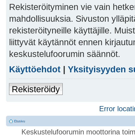
Rekisteröityminen vie vain hetken
mahdollisuuksia. Sivuston ylläpit
rekisteröityneille käyttäjille. Mu
liittyvät käytännöt ennen kirjau
keskustelufoorumin säännöt.
Käyttöehdot
|
Yksityisyyden s
Rekisteröidy
Error locati
Etusivu
Keskustelufoorumin moottorina toim