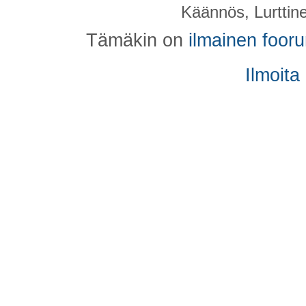
Käännös, Lurttin
Tämäkin on
ilmainen foor
Ilmoita