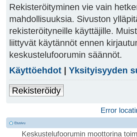
Rekisteröityminen vie vain hetken
mahdollisuuksia. Sivuston ylläpit
rekisteröityneille käyttäjille. Mu
liittyvät käytännöt ennen kirjau
keskustelufoorumin säännöt.
Käyttöehdot
|
Yksityisyyden s
Rekisteröidy
Error locati
Etusivu
Keskustelufoorumin moottorina toim