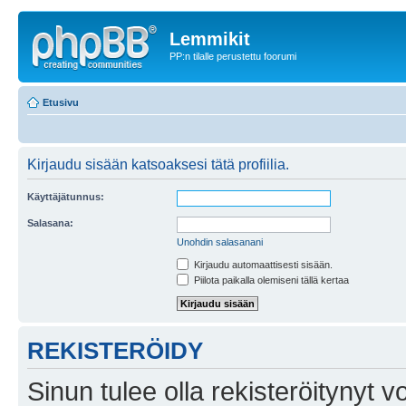
Lemmikit
PP:n tilalle perustettu foorumi
Etusivu
Kirjaudu sisään katsoaksesi tätä profiilia.
Käyttäjätunnus:
Salasana:
Unohdin salasanani
Kirjaudu automaattisesti sisään.
Piilota paikalla olemiseni tällä kertaa
REKISTERÖIDY
Sinun tulee olla rekisteröitynyt v