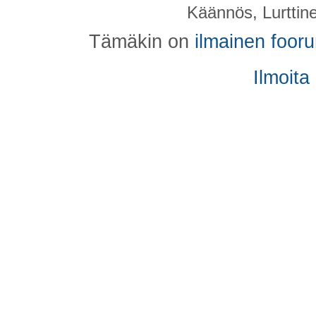
Käännös, Lurttin
Tämäkin on
ilmainen foor
Ilmoita