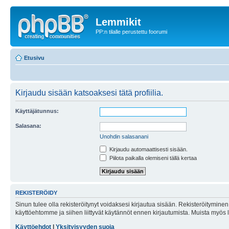
Lemmikit
PP:n tilalle perustettu foorumi
Etusivu
Kirjaudu sisään katsoaksesi tätä profiilia.
Käyttäjätunnus:
Salasana:
Unohdin salasanani
Kirjaudu automaattisesti sisään.
Piilota paikalla olemiseni tällä kertaa
REKISTERÖIDY
Sinun tulee olla rekisteröitynyt voidaksesi kirjautua sisään. Rekisteröityminen 
käyttöehtomme ja siihen liittyvät käytännöt ennen kirjautumista. Muista myös
Käyttöehdot
|
Yksityisyyden suoja