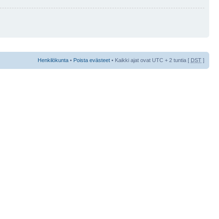
Henkilökunta
•
Poista evästeet
• Kaikki ajat ovat UTC + 2 tuntia [
DST
]