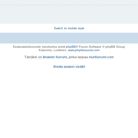
Switch to mobile style
Keskustelufoorumin moottorina toimii
phpBB
® Forum Software © phpBB Group
Käännös, Lurttinen,
www.phpbbsuomi.com
Tämäkin on
ilmainen foorumi
, jonka tarjoaa
munfoorumi.com
Ilmoita asiaton sisältö