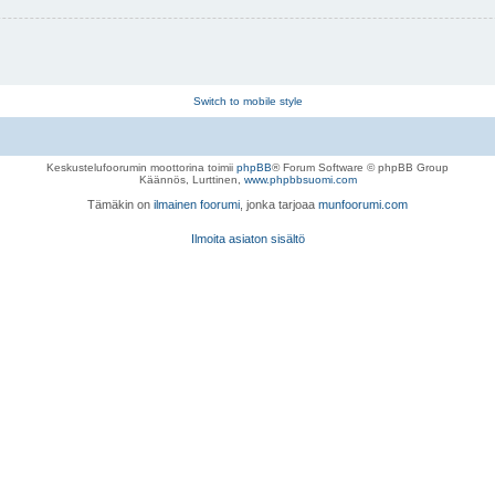
Switch to mobile style
Keskustelufoorumin moottorina toimii
phpBB
® Forum Software © phpBB Group
Käännös, Lurttinen,
www.phpbbsuomi.com
Tämäkin on
ilmainen foorumi
, jonka tarjoaa
munfoorumi.com
Ilmoita asiaton sisältö