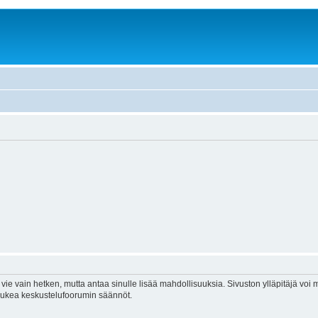
vie vain hetken, mutta antaa sinulle lisää mahdollisuuksia. Sivuston ylläpitäjä voi my
 lukea keskustelufoorumin säännöt.