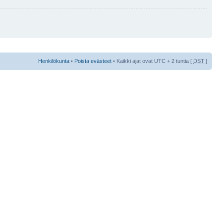
Henkilökunta
•
Poista evästeet
• Kaikki ajat ovat UTC + 2 tuntia [
DST
]