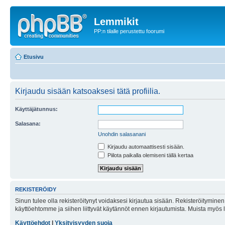
Lemmikit
PP:n tilalle perustettu foorumi
Etusivu
Kirjaudu sisään katsoaksesi tätä profiilia.
Käyttäjätunnus:
Salasana:
Unohdin salasanani
Kirjaudu automaattisesti sisään.
Piilota paikalla olemiseni tällä kertaa
REKISTERÖIDY
Sinun tulee olla rekisteröitynyt voidaksesi kirjautua sisään. Rekisteröityminen 
käyttöehtomme ja siihen liittyvät käytännöt ennen kirjautumista. Muista myös
Käyttöehdot
|
Yksityisyyden suoja