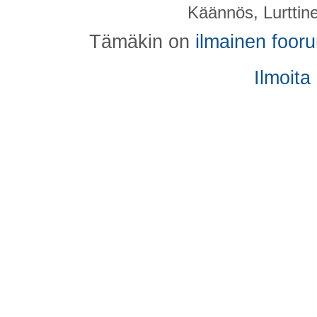
Käännös, Lurttin
Tämäkin on
ilmainen foor
Ilmoita