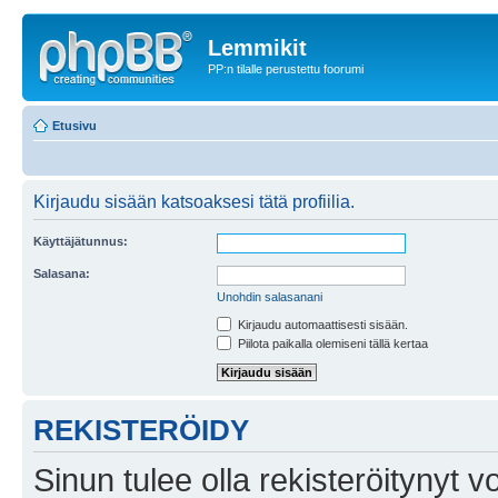
Lemmikit
PP:n tilalle perustettu foorumi
Etusivu
Kirjaudu sisään katsoaksesi tätä profiilia.
Käyttäjätunnus:
Salasana:
Unohdin salasanani
Kirjaudu automaattisesti sisään.
Piilota paikalla olemiseni tällä kertaa
REKISTERÖIDY
Sinun tulee olla rekisteröitynyt v