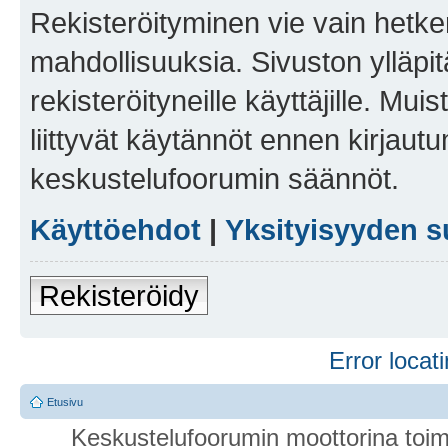
Rekisteröityminen vie vain hetken
mahdollisuuksia. Sivuston ylläpit
rekisteröityneille käyttäjille. Mu
liittyvät käytännöt ennen kirjau
keskustelufoorumin säännöt.
Käyttöehdot
|
Yksityisyyden s
Rekisteröidy
Error locati
Etusivu
Keskustelufoorumin moottorina toim