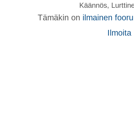
Käännös, Lurttin
Tämäkin on
ilmainen foor
Ilmoita