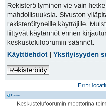
Rekisteröityminen vie vain hetken
mahdollisuuksia. Sivuston ylläpit
rekisteröityneille käyttäjille. Mu
liittyvät käytännöt ennen kirjau
keskustelufoorumin säännöt.
Käyttöehdot
|
Yksityisyyden s
Rekisteröidy
Error locati
Etusivu
Keskustelufoorumin moottorina toim