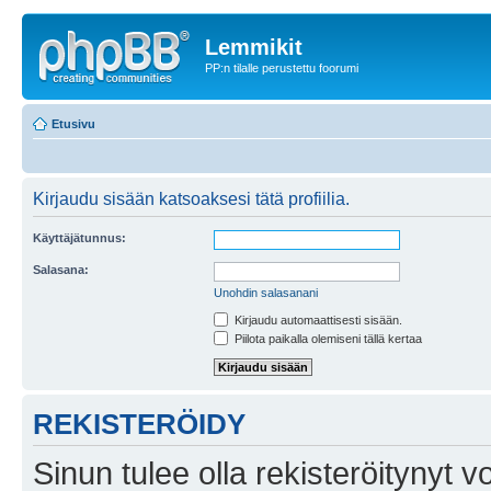
Lemmikit
PP:n tilalle perustettu foorumi
Etusivu
Kirjaudu sisään katsoaksesi tätä profiilia.
Käyttäjätunnus:
Salasana:
Unohdin salasanani
Kirjaudu automaattisesti sisään.
Piilota paikalla olemiseni tällä kertaa
REKISTERÖIDY
Sinun tulee olla rekisteröitynyt v