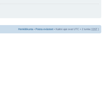
Henkilökunta
•
Poista evästeet
• Kaikki ajat ovat UTC + 2 tuntia [
DST
]