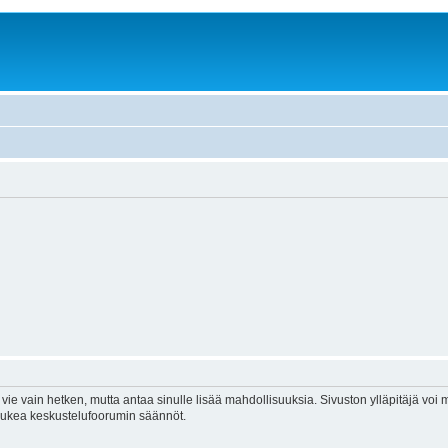
vie vain hetken, mutta antaa sinulle lisää mahdollisuuksia. Sivuston ylläpitäjä voi my
 lukea keskustelufoorumin säännöt.