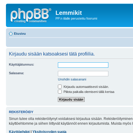
Lemmikit
PP:n tilalle perustettu foorumi
Etusivu
Kirjaudu sisään katsoaksesi tätä profiilia.
Käyttäjätunnus:
Salasana:
Unohdin salasanani
Kirjaudu automaattisesti sisään.
Piilota paikalla olemiseni tällä kertaa
REKISTERÖIDY
Sinun tulee olla rekisteröitynyt voidaksesi kirjautua sisään. Rekisteröityminen 
käyttöehtomme ja siihen liittyvät käytännöt ennen kirjautumista. Muista myös
Käyttöehdot
|
Yksityisyyden suoja