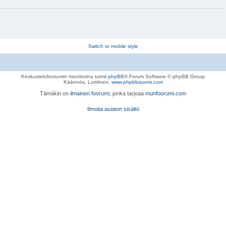
Switch to mobile style
Keskustelufoorumin moottorina toimii
phpBB
® Forum Software © phpBB Group
Käännös, Lurttinen,
www.phpbbsuomi.com
Tämäkin on
ilmainen foorumi
, jonka tarjoaa
munfoorumi.com
Ilmoita asiaton sisältö