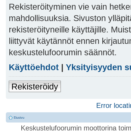
Rekisteröityminen vie vain hetken
mahdollisuuksia. Sivuston ylläpit
rekisteröityneille käyttäjille. Mu
liittyvät käytännöt ennen kirjau
keskustelufoorumin säännöt.
Käyttöehdot
|
Yksityisyyden s
Rekisteröidy
Error locati
Etusivu
Keskustelufoorumin moottorina toim