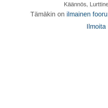
Käännös, Lurttin
Tämäkin on
ilmainen foor
Ilmoita