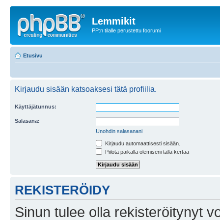
Lemmikit
PP:n tilalle perustettu foorumi
Etusivu
Kirjaudu sisään katsoaksesi tätä profiilia.
Käyttäjätunnus:
Salasana:
Unohdin salasanani
Kirjaudu automaattisesti sisään.
Piilota paikalla olemiseni tällä kertaa
REKISTERÖIDY
Sinun tulee olla rekisteröitynyt v