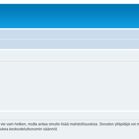
vie vain hetken, mutta antaa sinulle lisää mahdollisuuksia. Sivuston ylläpitäjä voi my
 lukea keskustelufoorumin säännöt.