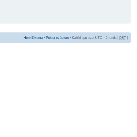
Henkilökunta
•
Poista evästeet
• Kaikki ajat ovat UTC + 2 tuntia [
DST
]