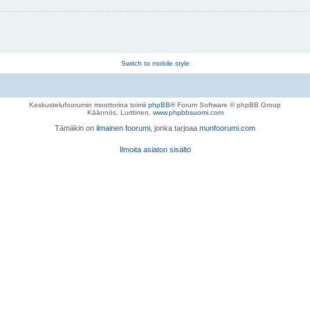
Switch to mobile style
Keskustelufoorumin moottorina toimii
phpBB
® Forum Software © phpBB Group
Käännös, Lurttinen,
www.phpbbsuomi.com
Tämäkin on
ilmainen foorumi
, jonka tarjoaa
munfoorumi.com
Ilmoita asiaton sisältö