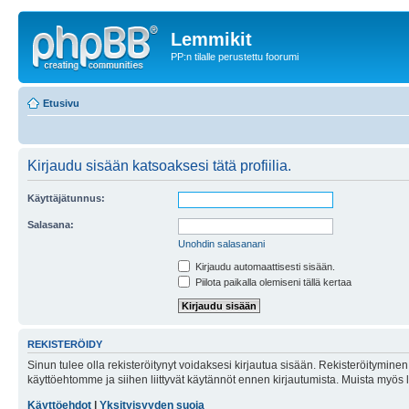
Lemmikit
PP:n tilalle perustettu foorumi
Etusivu
Kirjaudu sisään katsoaksesi tätä profiilia.
Käyttäjätunnus:
Salasana:
Unohdin salasanani
Kirjaudu automaattisesti sisään.
Piilota paikalla olemiseni tällä kertaa
REKISTERÖIDY
Sinun tulee olla rekisteröitynyt voidaksesi kirjautua sisään. Rekisteröityminen 
käyttöehtomme ja siihen liittyvät käytännöt ennen kirjautumista. Muista myös
Käyttöehdot
|
Yksityisyyden suoja