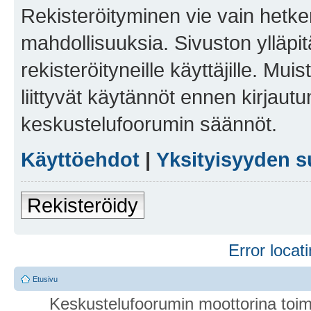
Rekisteröityminen vie vain hetken
mahdollisuuksia. Sivuston ylläpit
rekisteröityneille käyttäjille. Mu
liittyvät käytännöt ennen kirjau
keskustelufoorumin säännöt.
Käyttöehdot
|
Yksityisyyden s
Rekisteröidy
Error locati
Etusivu
Keskustelufoorumin moottorina toim