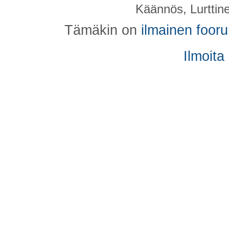
Käännös, Lurttin
Tämäkin on
ilmainen foor
Ilmoita