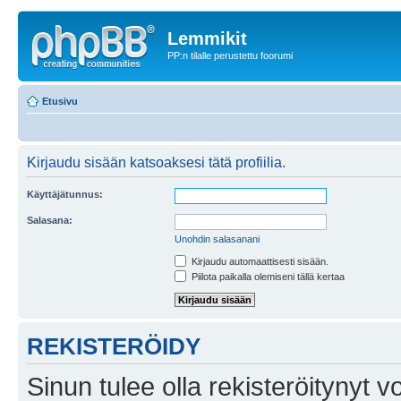
Lemmikit
PP:n tilalle perustettu foorumi
Etusivu
Kirjaudu sisään katsoaksesi tätä profiilia.
Käyttäjätunnus:
Salasana:
Unohdin salasanani
Kirjaudu automaattisesti sisään.
Piilota paikalla olemiseni tällä kertaa
REKISTERÖIDY
Sinun tulee olla rekisteröitynyt v