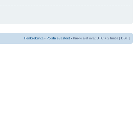
Henkilökunta
•
Poista evästeet
• Kaikki ajat ovat UTC + 2 tuntia [
DST
]