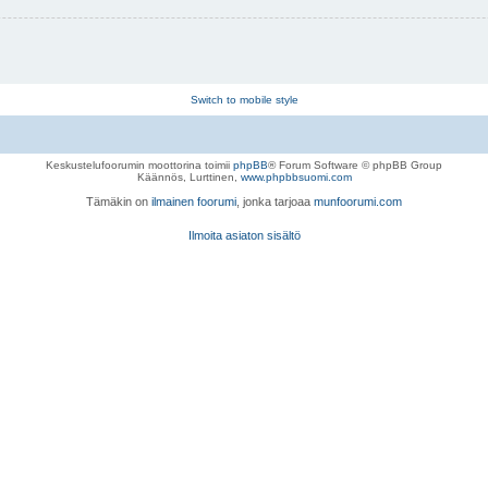
Switch to mobile style
Keskustelufoorumin moottorina toimii
phpBB
® Forum Software © phpBB Group
Käännös, Lurttinen,
www.phpbbsuomi.com
Tämäkin on
ilmainen foorumi
, jonka tarjoaa
munfoorumi.com
Ilmoita asiaton sisältö