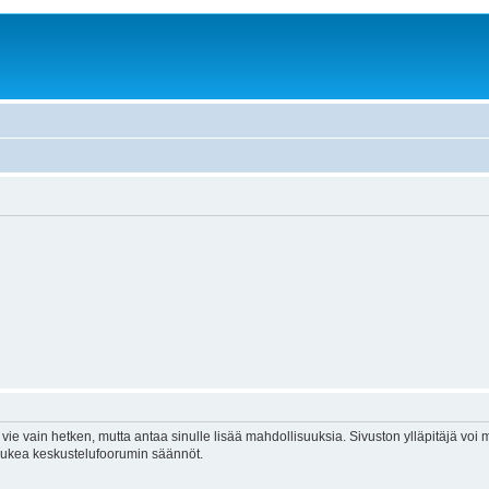
vie vain hetken, mutta antaa sinulle lisää mahdollisuuksia. Sivuston ylläpitäjä voi my
 lukea keskustelufoorumin säännöt.